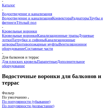
-
Каталог
-
Водоотведение и канализация
Водоотведение и канализация
Конвектора
Радиаторы
Трубы и
фитинги
Тёплый пол
-
Кровельные воронки
Кровельные воронки
Канализационные трапы
Душевые
лотки
Патрубки и сифоны
Канализационные
затворы
Противопожарные муфты
Вентиляционное
оборудование
Составные части
-
Для балконов и террас
Для плоских кровель
Парапетные
Дополнительное
оборудование
Водосточные воронки для балконов и
террас
Фильтр
По умолчанию
По популярности (убывание)
По популярности (возрастание)