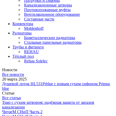
Патрубки и сифоны
Канализационные затворы
Противопожарные муфты
Вентиляционное оборудование
Составные части
Конвектора
Mohlenhoff
Радиаторы
Биметаллические радиаторы
Стальные панельные радиаторы
Трубы и фитинги
REHAU
Тёплый пол
Rehau Solelec
Новости
Все новости
20 марта 2025
Душевой лоток HL531Prblue с новым сухим сифоном Primus
blue
Статьи
Все статьи
Трап с сухим затвором: надёжная защита от запахов
канализации
ЧитаеМ СНиП Часть 2