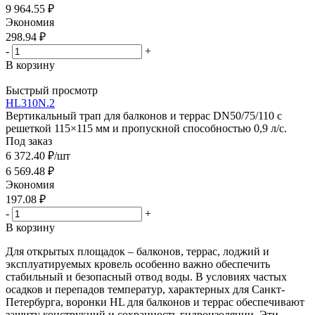
9 964.55
₽
Экономия
298.94
₽
-
+
В корзину
Быстрый просмотр
HL310N.2
Вертикальный трап для балконов и террас DN50/75/110 с
решеткой 115×115 мм и пропускной способностью 0,9 л/с.
Под заказ
6 372.40
₽
/шт
6 569.48
₽
Экономия
197.08
₽
-
+
В корзину
Для открытых площадок – балконов, террас, лоджий и
эксплуатируемых кровель особенно важно обеспечить
стабильный и безопасный отвод воды. В условиях частых
осадков и перепадов температур, характерных для Санкт-
Петербурга, воронки HL для балконов и террас обеспечивают
защиту конструкций и сохранность гидроизоляции. Эти