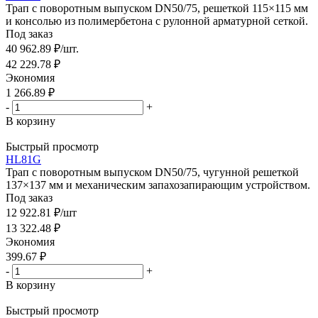
Трап с поворотным выпуском DN50/75, решеткой 115×115 мм
и консолью из полимербетона с рулонной арматурной сеткой.
Под заказ
40 962.89
₽
/шт.
42 229.78
₽
Экономия
1 266.89
₽
-
+
В корзину
Быстрый просмотр
HL81G
Трап с поворотным выпуском DN50/75, чугунной решеткой
137×137 мм и механическим запахозапирающим устройством.
Под заказ
12 922.81
₽
/шт
13 322.48
₽
Экономия
399.67
₽
-
+
В корзину
Быстрый просмотр