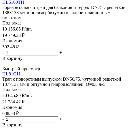
HL5100TH
Горизонтальный трап для балконов и террас DN75 с решеткой
138×138 мм и полимербитумным гидроизоляционным
полотном.
Под заказ
19 156.85
₽
/шт.
19 749.33
₽
Экономия
592.48
₽
-
+
В корзину
Быстрый просмотр
HL81GH
Трап с поворотным выпуском DN50/75, чугунной решеткой
137×137 мм и битумной гидроизоляцией, Q=0,8 л/с.
Под заказ
20 645.89
₽
/шт.
21 284.42
₽
Экономия
638.53
₽
-
+
В корзину