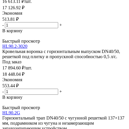
16 613.11
₽
/шт.
17 126.92
₽
Экономия
513.81
₽
-
+
В корзину
Быстрый просмотр
HL90.2-3020
Кровельная воронка с горизонтальным выпуском DN40/50,
решеткой под плитку и пропускной способностью 0,5 л/с.
Под заказ
17 894.60
₽
/шт.
18 448.04
₽
Экономия
553.44
₽
-
+
В корзину
Быстрый просмотр
HL90.2G
Горизонтальный трап DN40/50 с чугунной решеткой 137×137
мм, подрамником из чугуна и незамерзающим
запахозапирающим устройством.