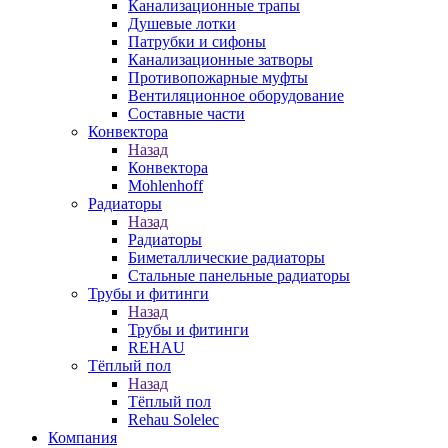
Канализационные трапы
Душевые лотки
Патрубки и сифоны
Канализационные затворы
Противопожарные муфты
Вентиляционное оборудование
Составные части
Конвектора
Назад
Конвектора
Mohlenhoff
Радиаторы
Назад
Радиаторы
Биметаллические радиаторы
Стальные панельные радиаторы
Трубы и фитинги
Назад
Трубы и фитинги
REHAU
Тёплый пол
Назад
Тёплый пол
Rehau Solelec
Компания