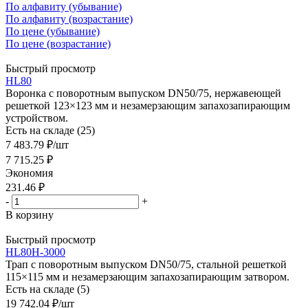
По алфавиту (убывание)
По алфавиту (возрастание)
По цене (убывание)
По цене (возрастание)
Быстрый просмотр
HL80
Воронка с поворотным выпуском DN50/75, нержавеющей
решеткой 123×123 мм и незамерзающим запахозапирающим
устройством.
Есть на складе (25)
7 483.79
₽
/шт
7 715.25
₽
Экономия
231.46
₽
-
+
В корзину
Быстрый просмотр
HL80H-3000
Трап с поворотным выпуском DN50/75, стальной решеткой
115×115 мм и незамерзающим запахозапирающим затвором.
Есть на складе (5)
19 742.04
₽
/шт