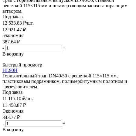
Трап с горизонтальным выпуском DN40/50, стальной
решеткой 115×115 мм и незамерзающим запахозапирающим
затвором.
Под заказ
12 533.83
₽
/шт.
12 921.47
₽
Экономия
387.64
₽
-
+
В корзину
Быстрый просмотр
HL90H
Горизонтальный трап DN40/50 с решеткой 115×115 мм,
пластиковым подрамником, полимербитумным полотном и
грязеуловителем.
Под заказ
11 115.10
₽
/шт.
11 458.87
₽
Экономия
343.77
₽
-
+
В корзину