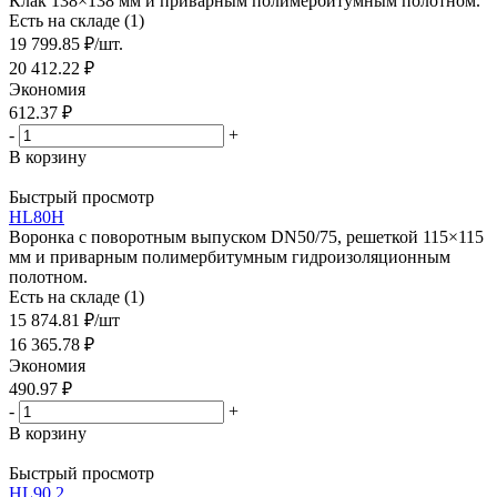
Клак 138×138 мм и приварным полимербитумным полотном.
Есть на складе (1)
19 799.85
₽
/шт.
20 412.22
₽
Экономия
612.37
₽
-
+
В корзину
Быстрый просмотр
HL80H
Воронка с поворотным выпуском DN50/75, решеткой 115×115
мм и приварным полимербитумным гидроизоляционным
полотном.
Есть на складе (1)
15 874.81
₽
/шт
16 365.78
₽
Экономия
490.97
₽
-
+
В корзину
Быстрый просмотр
HL90.2