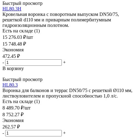
Быстрый просмотр
HL80.3H
Кровельная воронка с поворотным выпуском DN50/75,
решеткой d110 мм и приварным полимербитумным
гидроизоляционным полотном.
Есть на складе (1)
15 276.03
₽
/шт
15 748.48
₽
Экономия
472.45
₽
-
+
В корзину
Быстрый просмотр
HL80.3
Воронка для балконов и террас DN50/75 с решеткой Ø110 мм,
листвоуловителем и пропускной способностью 1,0 л/с.
Есть на складе (1)
8 489.70
₽
/шт
8 752.27
₽
Экономия
262.57
₽
-
+