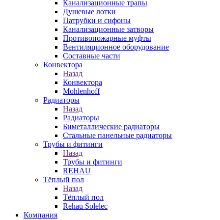
Канализационные трапы
Душевые лотки
Патрубки и сифоны
Канализационные затворы
Противопожарные муфты
Вентиляционное оборудование
Составные части
Конвектора
Назад
Конвектора
Mohlenhoff
Радиаторы
Назад
Радиаторы
Биметаллические радиаторы
Стальные панельные радиаторы
Трубы и фитинги
Назад
Трубы и фитинги
REHAU
Тёплый пол
Назад
Тёплый пол
Rehau Solelec
Компания