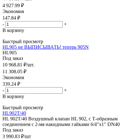
4 927.99
₽
Экономия
147.84
₽
-
+
В корзину
Быстрый просмотр
HL905 не ВЫПИСЫВАТЬ! теперь 905N
HL905
Под заказ
10 968.81
₽
/шт.
11 308.05
₽
Экономия
339.24
₽
-
+
В корзину
Быстрый просмотр
HL902T/40
HL 902T/40 Воздушный клапан HL 902, с Т-образным
соединением с 2-мя накидными гайками 6/4"х1" DN40
Под заказ
3 990.83
₽
/шт