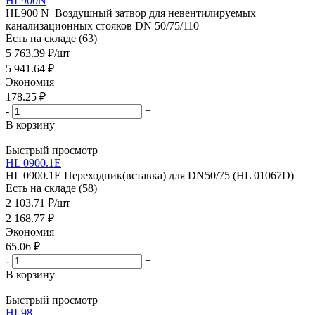
HL900N
HL900 N Воздушный затвор для невентилируемых
канализационных стояков DN 50/75/110
Есть на складе (63)
5 763.39
₽
/шт
5 941.64
₽
Экономия
178.25
₽
-
+
В корзину
Быстрый просмотр
HL 0900.1E
HL 0900.1E Переходник(вставка) для DN50/75 (HL 01067D)
Есть на складе (58)
2 103.71
₽
/шт
2 168.77
₽
Экономия
65.06
₽
-
+
В корзину
Быстрый просмотр
HL98