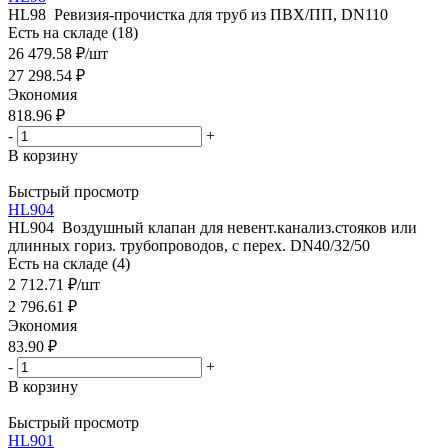
HL98 Ревизия-прочистка для труб из ПВХ/ПП, DN110
Есть на складе (18)
26 479.58
₽
/шт
27 298.54
₽
Экономия
818.96
₽
-
+
В корзину
Быстрый просмотр
HL904
HL904 Воздушный клапан для невент.канализ.стояков или
длинных гориз. трубопроводов, с перех. DN40/32/50
Есть на складе (4)
2 712.71
₽
/шт
2 796.61
₽
Экономия
83.90
₽
-
+
В корзину
Быстрый просмотр
HL901