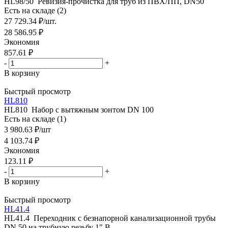
HL98/50 Ревизия-прочистка для труб из ПВХ/ПП, DN50
Есть на складе (2)
27 729.34
₽
/шт.
28 586.95
₽
Экономия
857.61
₽
-
+
В корзину
Быстрый просмотр
HL810
HL810 Набор с вытяжным зонтом DN 100
Есть на складе (1)
3 980.63
₽
/шт
4 103.74
₽
Экономия
123.11
₽
-
+
В корзину
Быстрый просмотр
HL41.4
HL41.4 Переходник с безнапорной канализационной трубы
DN 50 на трубную резьбу 1" В