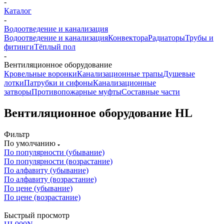
-
Каталог
-
Водоотведение и канализация
Водоотведение и канализация
Конвектора
Радиаторы
Трубы и
фитинги
Тёплый пол
-
Вентиляционное оборудование
Кровельные воронки
Канализационные трапы
Душевые
лотки
Патрубки и сифоны
Канализационные
затворы
Противопожарные муфты
Составные части
Вентиляционное оборудование HL
Фильтр
По умолчанию
По популярности (убывание)
По популярности (возрастание)
По алфавиту (убывание)
По алфавиту (возрастание)
По цене (убывание)
По цене (возрастание)
Быстрый просмотр