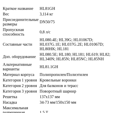
Краткое название
HL81GH
Вес
3,114 кг
Присоединительные
DN50/75
размеры
Пропускная
0,8 л/с
способность
HL080.4E; HL39G; HL01067D;
Составные части
HL037G.1E; HL037G.2E; HL01067D;
HL80HK; HL181
HL080.5E; HL180; HL181; HL619; HL82;
Доп. оборудование
HL340N; HL85N; HL85NC; HL85NH
Альтернативные
HL81.1GH
варианты
Материал корпуса
Полипропилен/Полиэтилен
Категория 1 уровня
Кровельные воронки
Категория 2 уровня
Для балконов и терасс
Категория 3 уровня
Поворотный шарнир
Решетка
137x137 мм
Насадка
34-73 мм/150x150 мм
Максимальная
разрешенная
1,5 Т