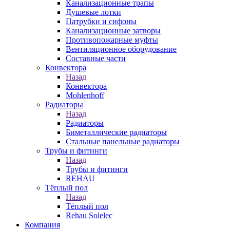
Канализационные трапы
Душевые лотки
Патрубки и сифоны
Канализационные затворы
Противопожарные муфты
Вентиляционное оборудование
Составные части
Конвектора
Назад
Конвектора
Mohlenhoff
Радиаторы
Назад
Радиаторы
Биметаллические радиаторы
Стальные панельные радиаторы
Трубы и фитинги
Назад
Трубы и фитинги
REHAU
Тёплый пол
Назад
Тёплый пол
Rehau Solelec
Компания