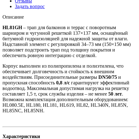
Отзывы
Задать вопрос
Описание
HL81GH
– трап для балконов и террас с поворотным
шарниром и чугунной решеткой 137×137 мм, оснащённый
битумной гидроизоляцией для надежной защиты от влаги.
Надставной элемент с регулировкой 34–73 мм (150×150 мм)
позволяет подстроить трап под толщину покрытия и
обеспечить ровную интеграцию с отделкой.
Корпус выполнен из полипропилена и полиэтилена, что
обеспечивает долговечность и стойкость к внешним
воздействиям. Присоединительные размеры
DN50/75
и
пропускная способность
0,8 л/с
гарантируют эффективный
водоотвод. Максимальная допустимая нагрузка на решетку
составляет 1,5 т, срок службы изделия – не менее
50 лет
.
Возможна комплектация дополнительным оборудованием:
HL080.5E, HL180, HL181, HL619, HL82, HL340N, HL85N,
HL85NC, HL85NH.
Характеристики