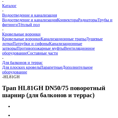
-
Каталог
-
Водоотведение и канализация
Водоотведение и канализация
Конвектора
Радиаторы
Трубы и
фитинги
Тёплый пол
-
Кровельные воронки
Кровельные воронки
Канализационные трапы
Душевые
лотки
Патрубки и сифоны
Канализационные
затворы
Противопожарные муфты
Вентиляционное
оборудование
Составные части
-
Для балконов и террас
Для плоских кровель
Парапетные
Дополнительное
оборудование
-
HL81GH
Трап HL81GH DN50/75 поворотный
шарнир (для балконов и террас)