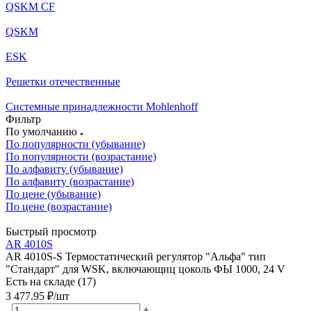
QSKM CF
QSKM
ESK
Решетки отечественные
Системные принадлежности Mohlenhoff
Фильтр
По умолчанию
По популярности (убывание)
По популярности (возрастание)
По алфавиту (убывание)
По алфавиту (возрастание)
По цене (убывание)
По цене (возрастание)
Быстрый просмотр
AR 4010S
AR 4010S-S Термостатический регулятор "Альфа" тип
"Стандарт" для WSK, включающиц цоколь ФЫ 1000, 24 V
Есть на складе (17)
3 477.95
₽
/шт
-
+