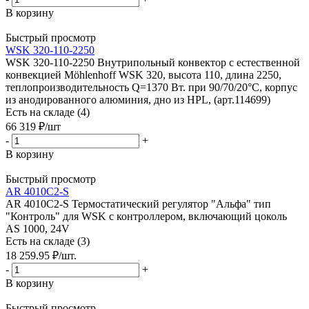
В корзину
Быстрый просмотр
WSK 320-110-2250
WSK 320-110-2250 Внутрипольный конвектор с естественной
конвекцией Möhlenhoff WSK 320, высота 110, длина 2250,
теплопроизводительность Q=1370 Вт. при 90/70/20°C, корпус
из анодированного алюминия, дно из HPL, (арт.114699)
Есть на складе (4)
66 319
₽
/шт
-
+
В корзину
Быстрый просмотр
AR 4010C2-S
AR 4010C2-S Термостатический регулятор "Альфа" тип
"Контроль" для WSK с контроллером, включающий цоколь
AS 1000, 24V
Есть на складе (3)
18 259.95
₽
/шт.
-
+
В корзину
Быстрый просмотр