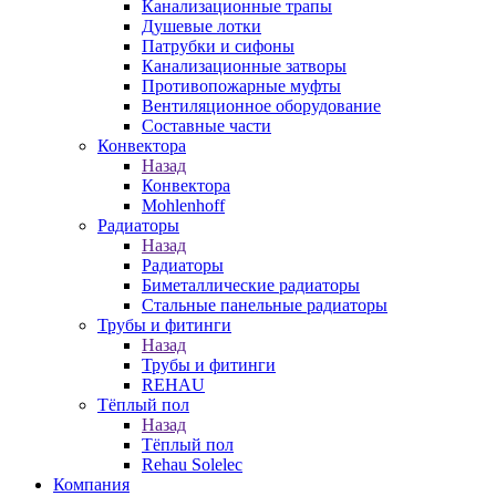
Канализационные трапы
Душевые лотки
Патрубки и сифоны
Канализационные затворы
Противопожарные муфты
Вентиляционное оборудование
Составные части
Конвектора
Назад
Конвектора
Mohlenhoff
Радиаторы
Назад
Радиаторы
Биметаллические радиаторы
Стальные панельные радиаторы
Трубы и фитинги
Назад
Трубы и фитинги
REHAU
Тёплый пол
Назад
Тёплый пол
Rehau Solelec
Компания