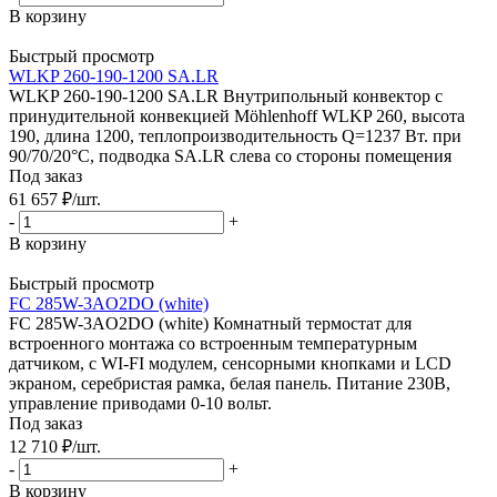
В корзину
Быстрый просмотр
WLKP 260-190-1200 SA.LR
WLKP 260-190-1200 SA.LR Внутрипольный конвектор с
принудительной конвекцией Möhlenhoff WLKP 260, высота
190, длина 1200, теплопроизводительность Q=1237 Вт. при
90/70/20°C, подводка SA.LR слева со стороны помещения
Под заказ
61 657
₽
/шт.
-
+
В корзину
Быстрый просмотр
FC 285W-3AO2DO (white)
FC 285W-3AO2DO (white) Комнатный термостат для
встроенного монтажа со встроенным температурным
датчиком, с WI-FI модулем, сенсорными кнопками и LCD
экраном, серебристая рамка, белая панель. Питание 230В,
управление приводами 0-10 вольт.
Под заказ
12 710
₽
/шт.
-
+
В корзину