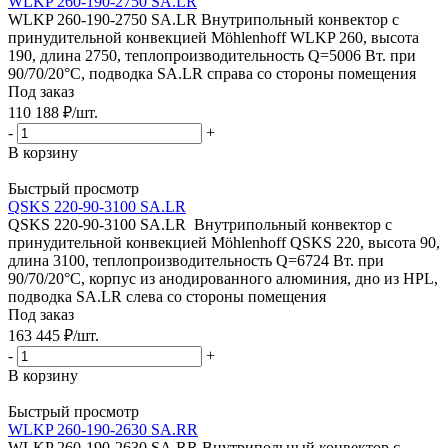
WLKP 260-190-2750 SA.LR
WLKP 260-190-2750 SA.LR Внутрипольный конвектор с
принудительной конвекцией Möhlenhoff WLKP 260, высота
190, длина 2750, теплопроизводительность Q=5006 Вт. при
90/70/20°C, подводка SA.LR справа со стороны помещения
Под заказ
110 188
₽
/шт.
-
+
В корзину
Быстрый просмотр
QSKS 220-90-3100 SA.LR
QSKS 220-90-3100 SA.LR Внутрипольный конвектор с
принудительной конвекцией Möhlenhoff QSKS 220, высота 90,
длина 3100, теплопроизводительность Q=6724 Вт. при
90/70/20°C, корпус из анодированного алюминия, дно из HPL,
подводка SA.LR слева со стороны помещения
Под заказ
163 445
₽
/шт.
-
+
В корзину
Быстрый просмотр
WLKP 260-190-2630 SA.RR
WLKP 260-190-2630 SA.RR Внутрипольный конвектор с