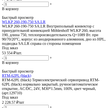
-
+
В корзину
Быстрый просмотр
WLKP 260-190-750 SA.LR
WLKP 260-190-750 SA.LR Внутрипольный конвектор с
принудительной конвекцией Möhlenhoff WLKP 260, высота
190, длина 750, теплопроизводительность Q=1089 Вт. при
90/70/20°C, корпус из анодированного алюминия, дно из HPL,
подводка SA.LR справа со стороны помещения
Под заказ
53 554
₽
/шт.
-
+
В корзину
Быстрый просмотр
RTM-62PL (black)
RTM-62PL (black) Термоэлектрический сервопривод RTM-
62PL (black) нормально закрытый, ручное/автоматическое
открытие, AC/DC, 24V, M30*1.5mm, 100N, цвет черный,
(арт.129710)
Под заказ
2 228.57
₽
/шт
-
+