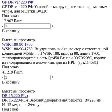
GP DR var 220 РФ
GP DR var 220 РФ Угловой стык двух решеток с переменным
углом, для решетки B=220
Под заказ
17 967
₽
/шт.
-
+
В корзину
Быстрый просмотр
WSK 180-90-1760
WSK 180-90-1760 Внутрипольный конвектор с естественной
конвекцией Möhlenhoff WSK 180, высота 90, длина 1760,
теплопроизводительность Q=450 Вт. при 90/70/20°C, корпус
из анодированного алюминия, дно из HPL, (арт.114531)
Под заказ
41 219
₽
/шт.
-
+
В корзину
Быстрый просмотр
DR 15.220-PL-r
DR 15.220-PL-r Верхняя декоративная решетка, В=220 мм,
H=15 мм, цвет Жемчуг
Под заказ