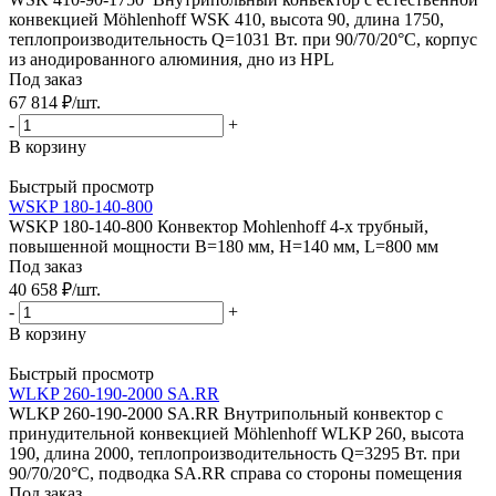
конвекцией Möhlenhoff WSK 410, высота 90, длина 1750,
теплопроизводительность Q=1031 Вт. при 90/70/20°C, корпус
из анодированного алюминия, дно из HPL
Под заказ
67 814
₽
/шт.
-
+
В корзину
Быстрый просмотр
WSKP 180-140-800
WSKP 180-140-800 Конвектор Mohlenhoff 4-х трубный,
повышенной мощности В=180 мм, H=140 мм, L=800 мм
Под заказ
40 658
₽
/шт.
-
+
В корзину
Быстрый просмотр
WLKP 260-190-2000 SA.RR
WLKP 260-190-2000 SA.RR Внутрипольный конвектор с
принудительной конвекцией Möhlenhoff WLKP 260, высота
190, длина 2000, теплопроизводительность Q=3295 Вт. при
90/70/20°C, подводка SA.RR справа со стороны помещения
Под заказ