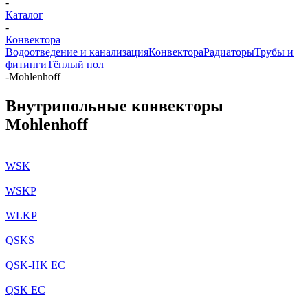
-
Каталог
-
Конвектора
Водоотведение и канализация
Конвектора
Радиаторы
Трубы и
фитинги
Тёплый пол
-
Mohlenhoff
Внутрипольные конвекторы
Mohlenhoff
WSK
WSKP
WLKP
QSKS
QSK-HK EC
QSK EC