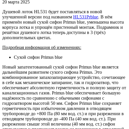
20 марта 2025
Душевой лоток HL531 будет поставляться в новой
улучшенной версии под названием
HL531Prblue
. В нём
применён новый сухой сифон Primus blue, уменьшена высота
корпуса лотка и упрощён пристенный монтаж. Подрамник и
решётки душевого лотка теперь доступны в 3 (трёх)
дополнительных цветах.
Подробная информация об изменениях:
Сухой сифон Primus blue
Новый запатентованный сухой сифон Primus blue является
дальнейшим развитием сухого сифона Primus. Это
комбинированное запахозапирающее устройство, сочетающее
в себе как механическое запирание, так и гидрозатвор, что
обеспечивает абсолютную герметичность и полную защиту от
канализационных газов. Primus blue обеспечивает большую
надёжность по сравнению с обычными сифонами с
гидрозатвором высотой 50 мм. Сифон Primus blue сохраняет
герметичность при избыточном давлении в отводящем
трубопроводе до +800 Па (80 мм вод. ст.) и при разрежении в
отводящем трубопроводе до -400 Па (40 мм вод. ст.). При
разрежении свыше этой величины (40 мм вод. ст.) сифон