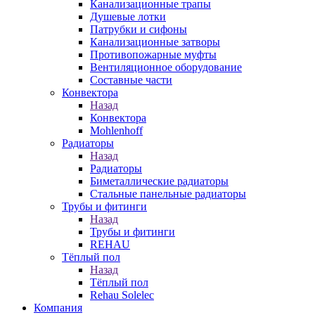
Канализационные трапы
Душевые лотки
Патрубки и сифоны
Канализационные затворы
Противопожарные муфты
Вентиляционное оборудование
Составные части
Конвектора
Назад
Конвектора
Mohlenhoff
Радиаторы
Назад
Радиаторы
Биметаллические радиаторы
Стальные панельные радиаторы
Трубы и фитинги
Назад
Трубы и фитинги
REHAU
Тёплый пол
Назад
Тёплый пол
Rehau Solelec
Компания