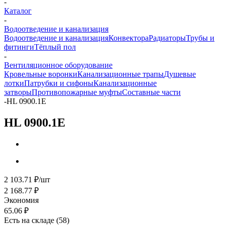
-
Каталог
-
Водоотведение и канализация
Водоотведение и канализация
Конвектора
Радиаторы
Трубы и
фитинги
Тёплый пол
-
Вентиляционное оборудование
Кровельные воронки
Канализационные трапы
Душевые
лотки
Патрубки и сифоны
Канализационные
затворы
Противопожарные муфты
Составные части
-
HL 0900.1E
HL 0900.1E
2 103.71
₽
/шт
2 168.77
₽
Экономия
65.06
₽
Есть на складе
(58)