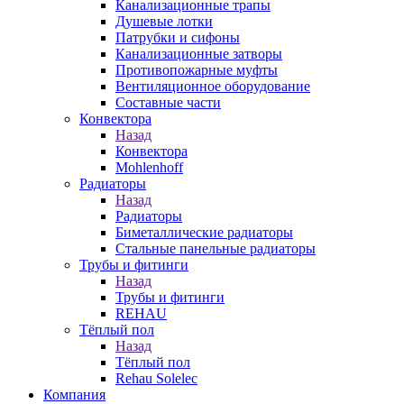
Канализационные трапы
Душевые лотки
Патрубки и сифоны
Канализационные затворы
Противопожарные муфты
Вентиляционное оборудование
Составные части
Конвектора
Назад
Конвектора
Mohlenhoff
Радиаторы
Назад
Радиаторы
Биметаллические радиаторы
Стальные панельные радиаторы
Трубы и фитинги
Назад
Трубы и фитинги
REHAU
Тёплый пол
Назад
Тёплый пол
Rehau Solelec
Компания