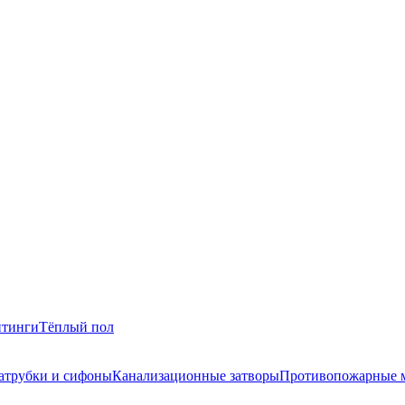
итинги
Тёплый пол
атрубки и сифоны
Канализационные затворы
Противопожарные 