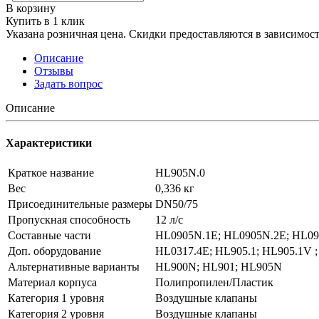
В корзину
Купить в 1 клик
Указана розничная цена. Скидки предоставляются в зависимости
Описание
Отзывы
Задать вопрос
Описание
Характеристики
Краткое название
HL905N.0
Вес
0,336 кг
Присоединительные размеры
DN50/75
Пропускная способность
12 л/с
Составные части
HL0905N.1E; HL0905N.2E; HL0
Доп. оборудование
HL0317.4E; HL905.1; HL905.1V ;
Альтернативные варианты
HL900N; HL901; HL905N
Материал корпуса
Полипропилен/Пластик
Категория 1 уровня
Воздушные клапаны
Категория 2 уровня
Воздушные клапаны