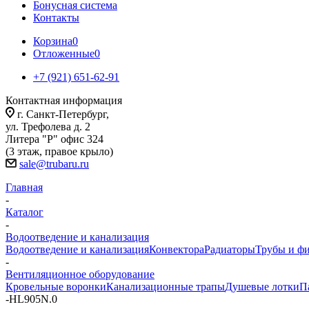
Бонусная система
Контакты
Корзина
0
Отложенные
0
+7 (921) 651-62-91
Контактная информация
г. Санкт-Петербург,
ул. Трефолева д. 2
Литера "Р" офис 324
(3 этаж, правое крыло)
sale@trubaru.ru
Главная
-
Каталог
-
Водоотведение и канализация
Водоотведение и канализация
Конвектора
Радиаторы
Трубы и ф
-
Вентиляционное оборудование
Кровельные воронки
Канализационные трапы
Душевые лотки
П
-
HL905N.0