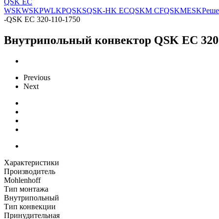
QSK EC
WSK
WSKP
WLKP
QSKS
QSK-HK EC
QSKM CF
QSKM
ESK
Реше
-
QSK EC 320-110-1750
Внутрипольный конвектор QSK EC 320-
Previous
Next
Характеристики
Производитель
Mohlenhoff
Тип монтажа
Внутрипольный
Тип конвекции
Принудительная