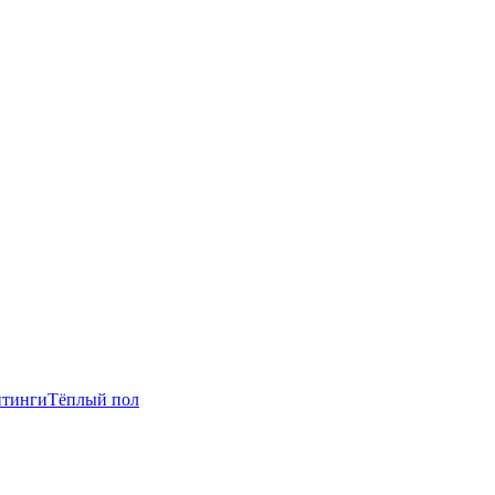
итинги
Тёплый пол