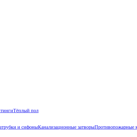
итинги
Тёплый пол
атрубки и сифоны
Канализационные затворы
Противопожарные 