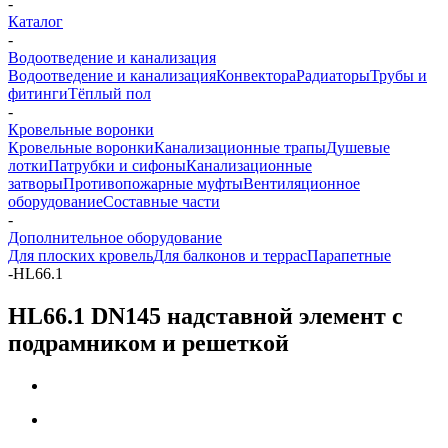
-
Каталог
-
Водоотведение и канализация
Водоотведение и канализация
Конвектора
Радиаторы
Трубы и
фитинги
Тёплый пол
-
Кровельные воронки
Кровельные воронки
Канализационные трапы
Душевые
лотки
Патрубки и сифоны
Канализационные
затворы
Противопожарные муфты
Вентиляционное
оборудование
Составные части
-
Дополнительное оборудование
Для плоских кровель
Для балконов и террас
Парапетные
-
HL66.1
HL66.1 DN145 надставной элемент с
подрамником и решеткой