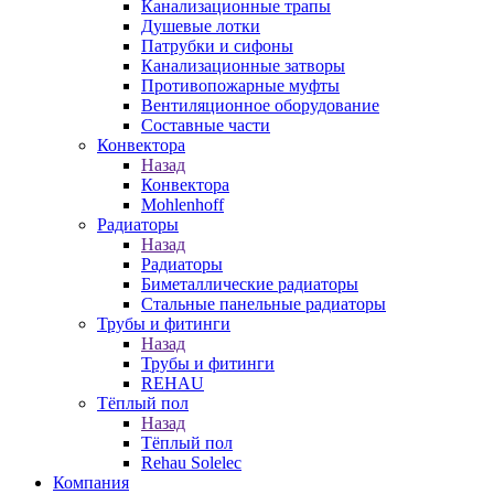
Канализационные трапы
Душевые лотки
Патрубки и сифоны
Канализационные затворы
Противопожарные муфты
Вентиляционное оборудование
Составные части
Конвектора
Назад
Конвектора
Mohlenhoff
Радиаторы
Назад
Радиаторы
Биметаллические радиаторы
Стальные панельные радиаторы
Трубы и фитинги
Назад
Трубы и фитинги
REHAU
Тёплый пол
Назад
Тёплый пол
Rehau Solelec
Компания