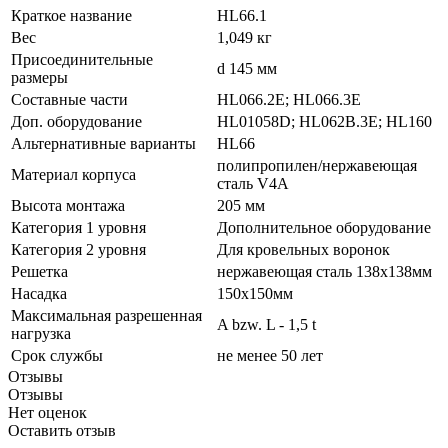
Краткое название
HL66.1
Вес
1,049 кг
Присоединительные
d 145 мм
размеры
Составные части
HL066.2E; HL066.3E
Доп. оборудование
HL01058D; HL062B.3E; HL160
Альтернативные варианты
HL66
полипропилен/нержавеющая
Материал корпуса
сталь V4A
Высота монтажа
205 мм
Категория 1 уровня
Дополнительное оборудование
Категория 2 уровня
Для кровельных воронок
Решетка
нержавеющая сталь 138x138мм
Насадка
150x150мм
Максимальная разрешенная
A bzw. L - 1,5 t
нагрузка
Срок службы
не менее 50 лет
Отзывы
Отзывы
Нет оценок
Оставить отзыв