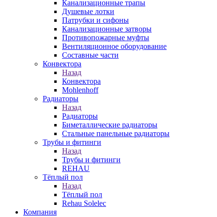
Канализационные трапы
Душевые лотки
Патрубки и сифоны
Канализационные затворы
Противопожарные муфты
Вентиляционное оборудование
Составные части
Конвектора
Назад
Конвектора
Mohlenhoff
Радиаторы
Назад
Радиаторы
Биметаллические радиаторы
Стальные панельные радиаторы
Трубы и фитинги
Назад
Трубы и фитинги
REHAU
Тёплый пол
Назад
Тёплый пол
Rehau Solelec
Компания