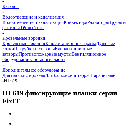
-
Каталог
-
Водоотведение и канализация
Водоотведение и канализация
Конвектора
Радиаторы
Трубы и
фитинги
Тёплый пол
-
Кровельные воронки
Кровельные воронки
Канализационные трапы
Душевые
лотки
Патрубки и сифоны
Канализационные
затворы
Противопожарные муфты
Вентиляционное
оборудование
Составные части
-
Дополнительное оборудование
Для плоских кровель
Для балконов и террас
Парапетные
-
HL619
HL619 фиксирующие планки серии
FixIT