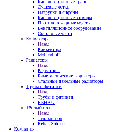
Канализационные трапы
Душевые лотки
Патрубки и сифоны
Канализационные затворы
Противопожарные муфты
Вентиляционное оборудование
Составные части
Конвектора
Назад
Конвектора
Mohlenhoff
Радиаторы
Назад
Радиаторы
Биметаллические радиаторы
Стальные панельные радиаторы
Трубы и фитинги
Назад
Трубы и фитинги
REHAU
Тёплый пол
Назад
Тёплый пол
Rehau Solelec
Компания