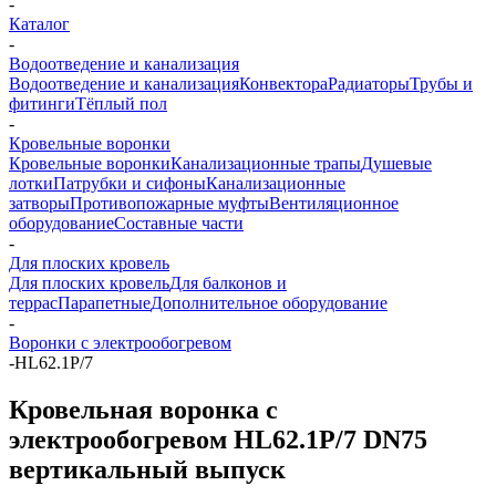
-
Каталог
-
Водоотведение и канализация
Водоотведение и канализация
Конвектора
Радиаторы
Трубы и
фитинги
Тёплый пол
-
Кровельные воронки
Кровельные воронки
Канализационные трапы
Душевые
лотки
Патрубки и сифоны
Канализационные
затворы
Противопожарные муфты
Вентиляционное
оборудование
Составные части
-
Для плоских кровель
Для плоских кровель
Для балконов и
террас
Парапетные
Дополнительное оборудование
-
Воронки с электрообогревом
-
HL62.1P/7
Кровельная воронка с
электрообогревом HL62.1P/7 DN75
вертикальный выпуск