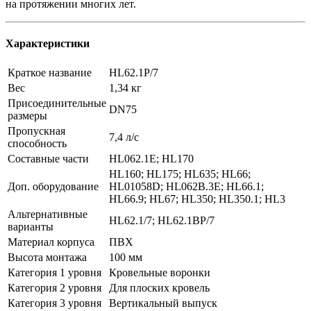
на протяжении многих лет.
Характеристики
Краткое название
HL62.1P/7
Вес
1,34 кг
Присоединительные
DN75
размеры
Пропускная
7,4 л/с
способность
Составные части
HL062.1E; HL170
HL160; HL175; HL635; HL66;
Доп. оборудование
HL01058D; HL062B.3E; HL66.1;
HL66.9; HL67; HL350; HL350.1; HL3
Альтернативные
HL62.1/7; HL62.1BP/7
варианты
Материал корпуса
ПВХ
Высота монтажа
100 мм
Категория 1 уровня
Кровельные воронки
Категория 2 уровня
Для плоских кровель
Категория 3 уровня
Вертикальный выпуск