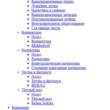
Канализационные трапы
Душевые лотки
Патрубки и сифоны
Канализационные затворы
Противопожарные муфты
Вентиляционное оборудование
Составные части
Конвектора
Назад
Конвектора
Mohlenhoff
Радиаторы
Назад
Радиаторы
Биметаллические радиаторы
Стальные панельные радиаторы
Трубы и фитинги
Назад
Трубы и фитинги
REHAU
Тёплый пол
Назад
Тёплый пол
Rehau Solelec
Компания