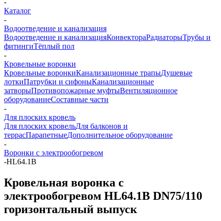
-
Каталог
-
Водоотведение и канализация
Водоотведение и канализация
Конвектора
Радиаторы
Трубы и
фитинги
Тёплый пол
-
Кровельные воронки
Кровельные воронки
Канализационные трапы
Душевые
лотки
Патрубки и сифоны
Канализационные
затворы
Противопожарные муфты
Вентиляционное
оборудование
Составные части
-
Для плоских кровель
Для плоских кровель
Для балконов и
террас
Парапетные
Дополнительное оборудование
-
Воронки с электрообогревом
-
HL64.1B
Кровельная воронка с
электрообогревом HL64.1B DN75/110
горизонтальный выпуск