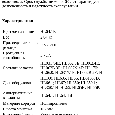
водоотвода. Срок службы не менее
50 лет
гарантирует
долговечность и надёжность эксплуатации.
Характеристики
Краткое название
HL64.1B
Вес
2,04 кг
Присоединительные
DN75/110
размеры
Пропускная
3,7 л/с
способность
HL0317.4E; HL062.3E; HL062.4E;
Составные части
HL062B.3E; HL062N.4E; HL170;
HL66.9; HL0317.1E; HL062B.2E; H
HL160; HL635; HL66; HL01058D;
Доп. оборудование
HL66.1; HL67; HL350; HL350.1;
HL350.1H; HL65; HL65H; HL65P;
Альтернативные
HL64.1; HL64.1BH
варианты
Материал корпуса
Полипропилен
Высота монтажа
167 мм
Категория 1 уровня
Кровельные воронки