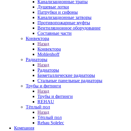
Канализационные трапы
Душевые лотки
Патрубки и сифоны
Канализационные затворы
Противопожарные муфты
Вентиляционное оборудование
Составные части
Конвектора
Назад
Конвектора
Mohlenhoff
Радиаторы
Назад
Радиаторы
Биметаллические радиаторы
Стальные панельные радиаторы
Трубы и фитинги
Назад
Трубы и фитинги
REHAU
Тёплый пол
Назад
Тёплый пол
Rehau Solelec
Компания