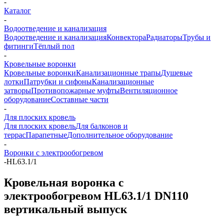
-
Каталог
-
Водоотведение и канализация
Водоотведение и канализация
Конвектора
Радиаторы
Трубы и
фитинги
Тёплый пол
-
Кровельные воронки
Кровельные воронки
Канализационные трапы
Душевые
лотки
Патрубки и сифоны
Канализационные
затворы
Противопожарные муфты
Вентиляционное
оборудование
Составные части
-
Для плоских кровель
Для плоских кровель
Для балконов и
террас
Парапетные
Дополнительное оборудование
-
Воронки с электрообогревом
-
HL63.1/1
Кровельная воронка с
электрообогревом HL63.1/1 DN110
вертикальный выпуск