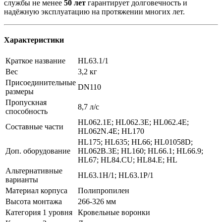
службы не менее
50 лет
гарантирует долговечность и
надёжную эксплуатацию на протяжении многих лет.
Характеристики
Краткое название
HL63.1/1
Вес
3,2 кг
Присоединительные
DN110
размеры
Пропускная
8,7 л/с
способность
HL062.1E; HL062.3E; HL062.4E;
Составные части
HL062N.4E; HL170
HL175; HL635; HL66; HL01058D;
Доп. оборудование
HL062B.3E; HL160; HL66.1; HL66.9;
HL67; HL84.CU; HL84.E; HL
Альтернативные
HL63.1H/1; HL63.1P/1
варианты
Материал корпуса
Полипропилен
Высота монтажа
266-326 мм
Категория 1 уровня
Кровельные воронки