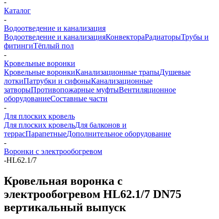
-
Каталог
-
Водоотведение и канализация
Водоотведение и канализация
Конвектора
Радиаторы
Трубы и
фитинги
Тёплый пол
-
Кровельные воронки
Кровельные воронки
Канализационные трапы
Душевые
лотки
Патрубки и сифоны
Канализационные
затворы
Противопожарные муфты
Вентиляционное
оборудование
Составные части
-
Для плоских кровель
Для плоских кровель
Для балконов и
террас
Парапетные
Дополнительное оборудование
-
Воронки с электрообогревом
-
HL62.1/7
Кровельная воронка с
электрообогревом HL62.1/7 DN75
вертикальный выпуск