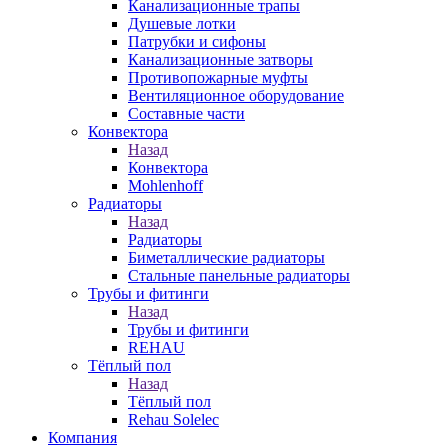
Канализационные трапы
Душевые лотки
Патрубки и сифоны
Канализационные затворы
Противопожарные муфты
Вентиляционное оборудование
Составные части
Конвектора
Назад
Конвектора
Mohlenhoff
Радиаторы
Назад
Радиаторы
Биметаллические радиаторы
Стальные панельные радиаторы
Трубы и фитинги
Назад
Трубы и фитинги
REHAU
Тёплый пол
Назад
Тёплый пол
Rehau Solelec
Компания