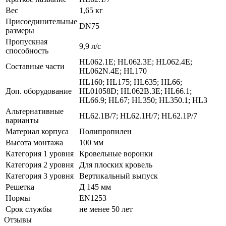
Вес
1,65 кг
Присоединительные
DN75
размеры
Пропускная
9,9 л/с
способность
HL062.1E; HL062.3E; HL062.4E;
Составные части
HL062N.4E; HL170
HL160; HL175; HL635; HL66;
Доп. оборудование
HL01058D; HL062B.3E; HL66.1;
HL66.9; HL67; HL350; HL350.1; HL3
Альтернативные
HL62.1B/7; HL62.1H/7; HL62.1P/7
варианты
Материал корпуса
Полипропилен
Высота монтажа
100 мм
Категория 1 уровня
Кровельные воронки
Категория 2 уровня
Для плоских кровель
Категория 3 уровня
Вертикальный выпуск
Решетка
Д 145 мм
Нормы
EN1253
Срок службы
не менее 50 лет
Отзывы