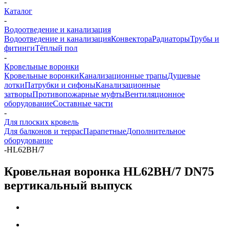
-
Каталог
-
Водоотведение и канализация
Водоотведение и канализация
Конвектора
Радиаторы
Трубы и
фитинги
Тёплый пол
-
Кровельные воронки
Кровельные воронки
Канализационные трапы
Душевые
лотки
Патрубки и сифоны
Канализационные
затворы
Противопожарные муфты
Вентиляционное
оборудование
Составные части
-
Для плоских кровель
Для балконов и террас
Парапетные
Дополнительное
оборудование
-
HL62BH/7
Кровельная воронка HL62BH/7 DN75
вертикальный выпуск