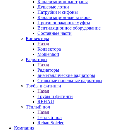
Канализационные трапы
Душевые лотки
Патрубки и сифоны
Канализационные затворы
Противопожарные муфты
Вентиляционное оборудование
Составные части
Конвектора
Назад
Конвектора
Mohlenhoff
Радиаторы
Назад
Радиаторы
Биметаллические радиаторы
Стальные панельные радиаторы
Трубы и фитинги
Назад
Трубы и фитинги
REHAU
Тёплый пол
Назад
Тёплый пол
Rehau Solelec
Компания