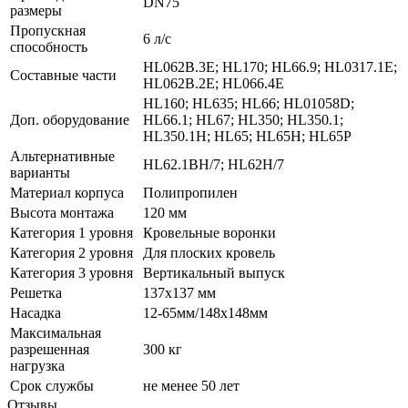
DN75
размеры
Пропускная
6 л/с
способность
HL062B.3E; HL170; HL66.9; HL0317.1E;
Составные части
HL062B.2E; HL066.4E
HL160; HL635; HL66; HL01058D;
Доп. оборудование
HL66.1; HL67; HL350; HL350.1;
HL350.1H; HL65; HL65H; HL65P
Альтернативные
HL62.1BH/7; HL62H/7
варианты
Материал корпуса
Полипропилен
Высота монтажа
120 мм
Категория 1 уровня
Кровельные воронки
Категория 2 уровня
Для плоских кровель
Категория 3 уровня
Вертикальный выпуск
Решетка
137x137 мм
Насадка
12-65мм/148x148мм
Максимальная
разрешенная
300 кг
нагрузка
Срок службы
не менее 50 лет
Отзывы