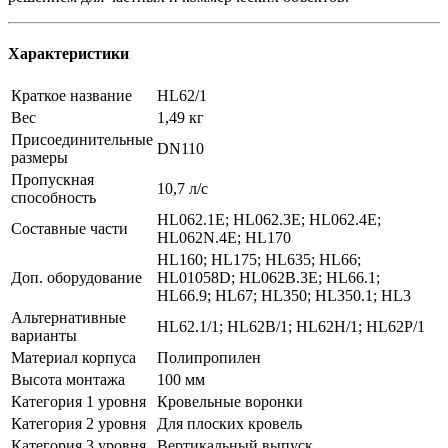
Характеристики
Краткое название
HL62/1
Вес
1,49 кг
Присоединительные
DN110
размеры
Пропускная
10,7 л/с
способность
HL062.1E; HL062.3E; HL062.4E;
Составные части
HL062N.4E; HL170
HL160; HL175; HL635; HL66;
Доп. оборудование
HL01058D; HL062B.3E; HL66.1;
HL66.9; HL67; HL350; HL350.1; HL3
Альтернативные
HL62.1/1; HL62B/1; HL62H/1; HL62P/1
варианты
Материал корпуса
Полипропилен
Высота монтажа
100 мм
Категория 1 уровня
Кровельные воронки
Категория 2 уровня
Для плоских кровель
Категория 3 уровня
Вертикальный выпуск