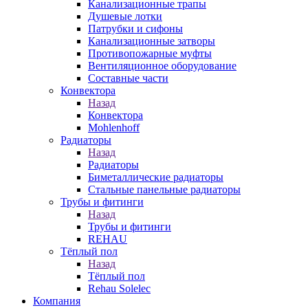
Канализационные трапы
Душевые лотки
Патрубки и сифоны
Канализационные затворы
Противопожарные муфты
Вентиляционное оборудование
Составные части
Конвектора
Назад
Конвектора
Mohlenhoff
Радиаторы
Назад
Радиаторы
Биметаллические радиаторы
Стальные панельные радиаторы
Трубы и фитинги
Назад
Трубы и фитинги
REHAU
Тёплый пол
Назад
Тёплый пол
Rehau Solelec
Компания