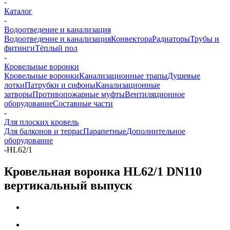
-
Каталог
-
Водоотведение и канализация
Водоотведение и канализация
Конвектора
Радиаторы
Трубы и
фитинги
Тёплый пол
-
Кровельные воронки
Кровельные воронки
Канализационные трапы
Душевые
лотки
Патрубки и сифоны
Канализационные
затворы
Противопожарные муфты
Вентиляционное
оборудование
Составные части
-
Для плоских кровель
Для балконов и террас
Парапетные
Дополнительное
оборудование
-
HL62/1
Кровельная воронка HL62/1 DN110
вертикальный выпуск