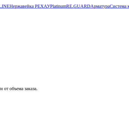
LINE
Нержавейка РЕХАУ
Platinum
RE.GUARD
Арматура
Система 
 от объема заказа.