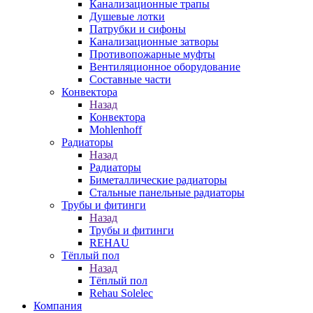
Канализационные трапы
Душевые лотки
Патрубки и сифоны
Канализационные затворы
Противопожарные муфты
Вентиляционное оборудование
Составные части
Конвектора
Назад
Конвектора
Mohlenhoff
Радиаторы
Назад
Радиаторы
Биметаллические радиаторы
Стальные панельные радиаторы
Трубы и фитинги
Назад
Трубы и фитинги
REHAU
Тёплый пол
Назад
Тёплый пол
Rehau Solelec
Компания