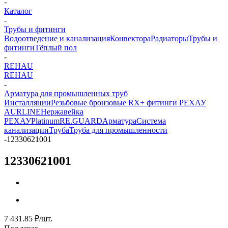
-
Каталог
-
Трубы и фитинги
Водоотведение и канализация
Конвектора
Радиаторы
Трубы и
фитинги
Тёплый пол
-
REHAU
REHAU
-
Арматура для промышленных труб
Инсталляции
Резьбовые бронзовые RX+ фитинги РЕХАУ
AURLINE
Нержавейка
РЕХАУ
Platinum
RE.GUARD
Арматура
Система
канализации
Труба
Труба для промышленности
-
12330621001
12330621001
7 431.85
₽
/шт.