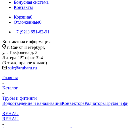
Бонусная система
Контакты
Корзина
0
Отложенные
0
+7 (921) 651-62-91
Контактная информация
г. Санкт-Петербург,
ул. Трефолева д. 2
Литера "Р" офис 324
(3 этаж, правое крыло)
sale@trubaru.ru
Главная
-
Каталог
-
Трубы и фитинги
Водоотведение и канализация
Конвектора
Радиаторы
Трубы и ф
-
REHAU
REHAU
-