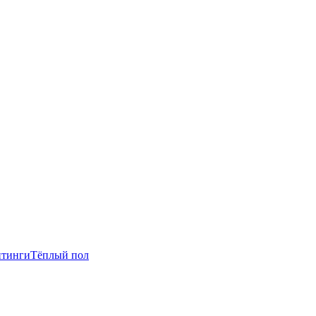
итинги
Тёплый пол