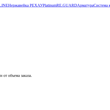
LINE
Нержавейка РЕХАУ
Platinum
RE.GUARD
Арматура
Система 
 от объема заказа.