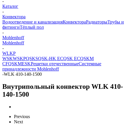
-
Каталог
-
Конвектора
Водоотведение и канализация
Конвектора
Радиаторы
Трубы и
фитинги
Тёплый пол
-
Mohlenhoff
Mohlenhoff
-
WLKP
WSK
WSKP
QSKS
QSK-HK EC
QSK EC
QSKM
CF
QSKM
ESK
Решетки отечественные
Системные
принадлежности Mohlenhoff
-
WLK 410-140-1500
Внутрипольный конвектор WLK 410-
140-1500
Previous
Next