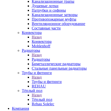
Канализационные трапы
Душевые лотки
Патрубки и сифоны
Канализационные затворы
Противопожарные муфты
Вентиляционное оборудование
Составные части
Конвектора
Назад
Конвектора
Mohlenhoff
Радиаторы
Назад
Радиаторы
Биметаллические радиаторы
Стальные панельные радиаторы
Трубы и фитинги
Назад
Трубы и фитинги
REHAU
Тёплый пол
Назад
Тёплый пол
Rehau Solelec
Компания