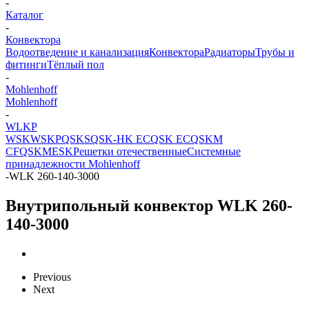
-
Каталог
-
Конвектора
Водоотведение и канализация
Конвектора
Радиаторы
Трубы и
фитинги
Тёплый пол
-
Mohlenhoff
Mohlenhoff
-
WLKP
WSK
WSKP
QSKS
QSK-HK EC
QSK EC
QSKM
CF
QSKM
ESK
Решетки отечественные
Системные
принадлежности Mohlenhoff
-
WLK 260-140-3000
Внутрипольный конвектор WLK 260-
140-3000
Previous
Next