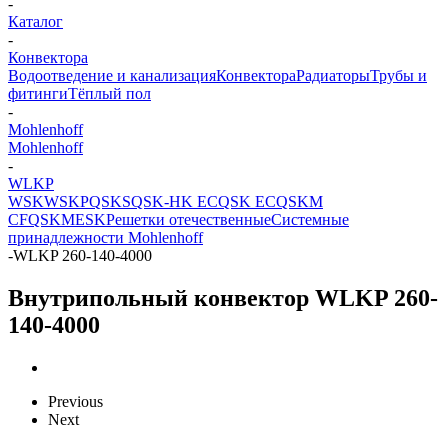
-
Каталог
-
Конвектора
Водоотведение и канализация
Конвектора
Радиаторы
Трубы и
фитинги
Тёплый пол
-
Mohlenhoff
Mohlenhoff
-
WLKP
WSK
WSKP
QSKS
QSK-HK EC
QSK EC
QSKM
CF
QSKM
ESK
Решетки отечественные
Системные
принадлежности Mohlenhoff
-
WLKP 260-140-4000
Внутрипольный конвектор WLKP 260-
140-4000
Previous
Next