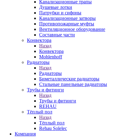
Канализационные трапы
Душевые лотки
Патрубки и сифоны
Канализационные затворы
Противопожарные муфты
Вентиляционное оборудование
Составные части
Конвектора
Назад
Конвектора
Mohlenhoff
Радиаторы
Назад
Радиаторы
Биметаллические радиаторы
Стальные панельные радиаторы
Трубы и фитинги
Назад
Трубы и фитинги
REHAU
Тёплый пол
Назад
Тёплый пол
Rehau Solelec
Компания