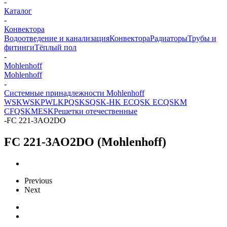
-
Каталог
-
Конвектора
Водоотведение и канализация
Конвектора
Радиаторы
Трубы и
фитинги
Тёплый пол
-
Mohlenhoff
Mohlenhoff
-
Системные принадлежности Mohlenhoff
WSK
WSKP
WLKP
QSKS
QSK-HK EC
QSK EC
QSKM
CF
QSKM
ESK
Решетки отечественные
-
FC 221-3AO2DO
FC 221-3AO2DO (Mohlenhoff)
Previous
Next