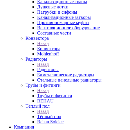
Канализационные трапы
Душевые лотки
Патрубки и сифоны
Канализационные затворы
Противопожарные муфты
Вентиляционное оборудование
Составные части
Конвектора
Назад
Конвектора
Mohlenhoff
Радиаторы
Назад
Радиаторы
Биметаллические радиаторы
Стальные панельные радиаторы
Трубы и фитинги
Назад
Трубы и фитинги
REHAU
Тёплый пол
Назад
Тёплый пол
Rehau Solelec
Компания