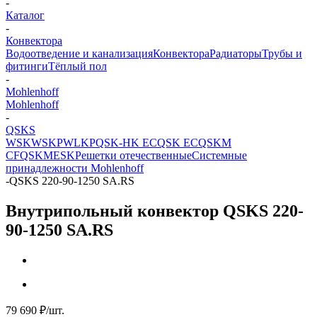
-
Каталог
-
Конвектора
Водоотведение и канализация
Конвектора
Радиаторы
Трубы и
фитинги
Тёплый пол
-
Mohlenhoff
Mohlenhoff
-
QSKS
WSK
WSKP
WLKP
QSK-HK EC
QSK EC
QSKM
CF
QSKM
ESK
Решетки отечественные
Системные
принадлежности Mohlenhoff
-
QSKS 220-90-1250 SA.RS
Внутрипольный конвектор QSKS 220-
90-1250 SA.RS
79 690
₽
/шт.