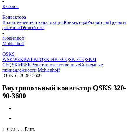
-
Каталог
-
Конвектора
Водоотведение и канализация
Конвектора
Радиаторы
Трубы и
фитинги
Тёплый пол
-
Mohlenhoff
Mohlenhoff
-
QSKS
WSK
WSKP
WLKP
QSK-HK EC
QSK EC
QSKM
CF
QSKM
ESK
Решетки отечественные
Системные
принадлежности Mohlenhoff
-
QSKS 320-90-3600
Внутрипольный конвектор QSKS 320-
90-3600
216 738.13
₽
/шт.