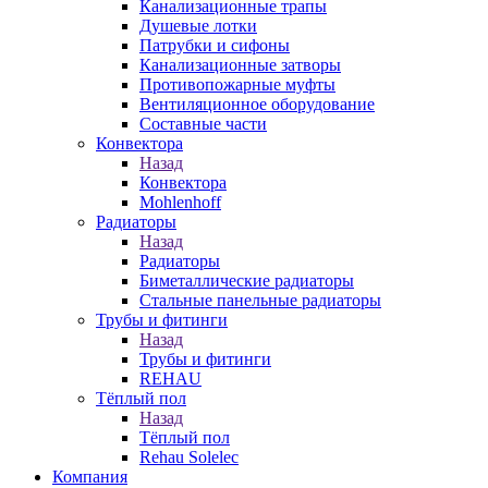
Канализационные трапы
Душевые лотки
Патрубки и сифоны
Канализационные затворы
Противопожарные муфты
Вентиляционное оборудование
Составные части
Конвектора
Назад
Конвектора
Mohlenhoff
Радиаторы
Назад
Радиаторы
Биметаллические радиаторы
Стальные панельные радиаторы
Трубы и фитинги
Назад
Трубы и фитинги
REHAU
Тёплый пол
Назад
Тёплый пол
Rehau Solelec
Компания