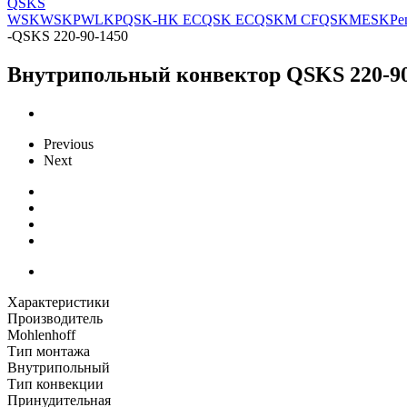
QSKS
WSK
WSKP
WLKP
QSK-HK EC
QSK EC
QSKM CF
QSKM
ESK
Ре
-
QSKS 220-90-1450
Внутрипольный конвектор QSKS 220-90
Previous
Next
Характеристики
Производитель
Mohlenhoff
Тип монтажа
Внутрипольный
Тип конвекции
Принудительная