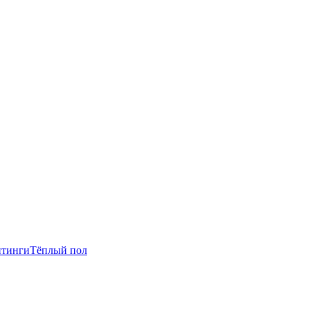
итинги
Тёплый пол