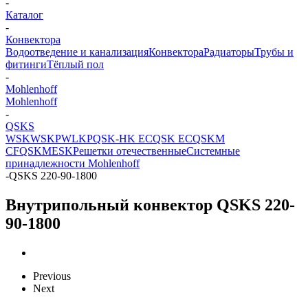
-
Каталог
-
Конвектора
Водоотведение и канализация
Конвектора
Радиаторы
Трубы и
фитинги
Тёплый пол
-
Mohlenhoff
Mohlenhoff
-
QSKS
WSK
WSKP
WLKP
QSK-HK EC
QSK EC
QSKM
CF
QSKM
ESK
Решетки отечественные
Системные
принадлежности Mohlenhoff
-
QSKS 220-90-1800
Внутрипольный конвектор QSKS 220-
90-1800
Previous
Next