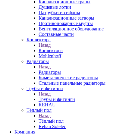
Канализационные трапы
Душевые лотки
Патрубки и сифоны
Канализационные затворы
Противопожарные муфты
Вентиляционное оборудование
Составные части
Конвектора
Назад
Конвектора
Mohlenhoff
Радиаторы
Назад
Радиаторы
Биметаллические радиаторы
Стальные панельные радиаторы
Трубы и фитинги
Назад
Трубы и фитинги
REHAU
Тёплый пол
Назад
Тёплый пол
Rehau Solelec
Компания