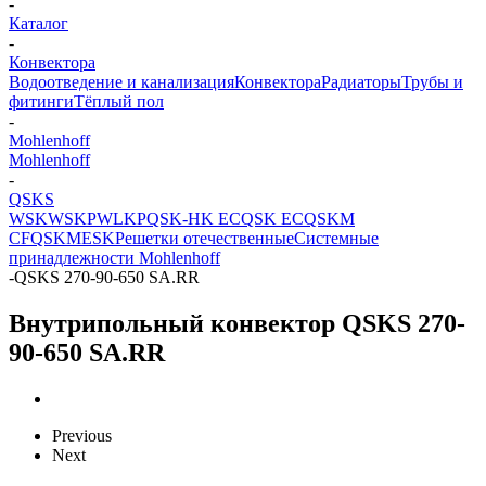
-
Каталог
-
Конвектора
Водоотведение и канализация
Конвектора
Радиаторы
Трубы и
фитинги
Тёплый пол
-
Mohlenhoff
Mohlenhoff
-
QSKS
WSK
WSKP
WLKP
QSK-HK EC
QSK EC
QSKM
CF
QSKM
ESK
Решетки отечественные
Системные
принадлежности Mohlenhoff
-
QSKS 270-90-650 SA.RR
Внутрипольный конвектор QSKS 270-
90-650 SA.RR
Previous
Next