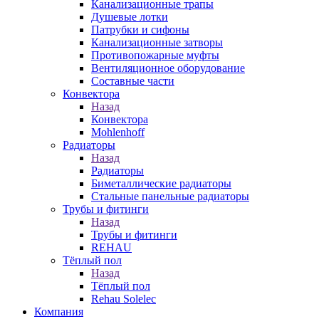
Канализационные трапы
Душевые лотки
Патрубки и сифоны
Канализационные затворы
Противопожарные муфты
Вентиляционное оборудование
Составные части
Конвектора
Назад
Конвектора
Mohlenhoff
Радиаторы
Назад
Радиаторы
Биметаллические радиаторы
Стальные панельные радиаторы
Трубы и фитинги
Назад
Трубы и фитинги
REHAU
Тёплый пол
Назад
Тёплый пол
Rehau Solelec
Компания