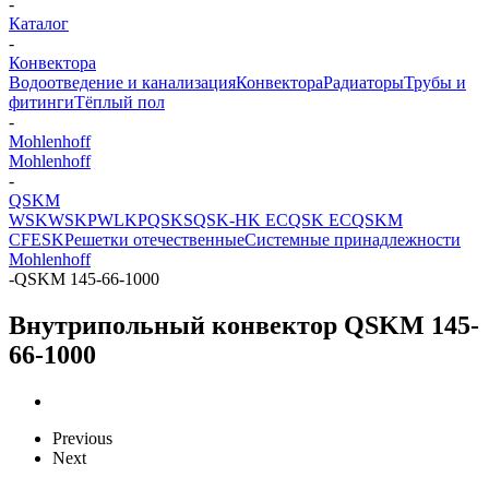
-
Каталог
-
Конвектора
Водоотведение и канализация
Конвектора
Радиаторы
Трубы и
фитинги
Тёплый пол
-
Mohlenhoff
Mohlenhoff
-
QSKM
WSK
WSKP
WLKP
QSKS
QSK-HK EC
QSK EC
QSKM
CF
ESK
Решетки отечественные
Системные принадлежности
Mohlenhoff
-
QSKM 145-66-1000
Внутрипольный конвектор QSKM 145-
66-1000
Previous
Next