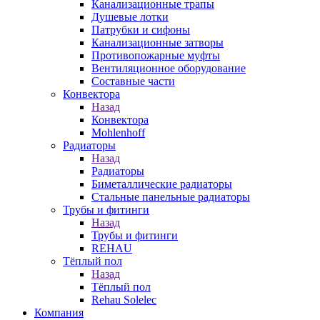
Канализационные трапы
Душевые лотки
Патрубки и сифоны
Канализационные затворы
Противопожарные муфты
Вентиляционное оборудование
Составные части
Конвектора
Назад
Конвектора
Mohlenhoff
Радиаторы
Назад
Радиаторы
Биметаллические радиаторы
Стальные панельные радиаторы
Трубы и фитинги
Назад
Трубы и фитинги
REHAU
Тёплый пол
Назад
Тёплый пол
Rehau Solelec
Компания