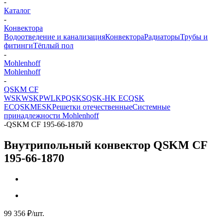
-
Каталог
-
Конвектора
Водоотведение и канализация
Конвектора
Радиаторы
Трубы и
фитинги
Тёплый пол
-
Mohlenhoff
Mohlenhoff
-
QSKM CF
WSK
WSKP
WLKP
QSKS
QSK-HK EC
QSK
EC
QSKM
ESK
Решетки отечественные
Системные
принадлежности Mohlenhoff
-
QSKM CF 195-66-1870
Внутрипольный конвектор QSKM CF
195-66-1870
99 356
₽
/шт.