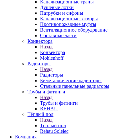
Канализационные трапы
Душевые лотки
Патрубки и сифоны
Канализационные затворы
Противопожарные муфты
Вентиляционное оборудование
Составные части
Конвектора
Назад
Конвектора
Mohlenhoff
Радиаторы
Назад
Радиаторы
Биметаллические радиаторы
Стальные панельные радиаторы
Трубы и фитинги
Назад
Трубы и фитинги
REHAU
Тёплый пол
Назад
Тёплый пол
Rehau Solelec
Компания