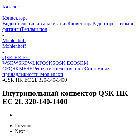
-
Каталог
-
Конвектора
Водоотведение и канализация
Конвектора
Радиаторы
Трубы и
фитинги
Тёплый пол
-
Mohlenhoff
Mohlenhoff
-
QSK-HK EC
WSK
WSKP
WLKP
QSKS
QSK EC
QSKM
CF
QSKM
ESK
Решетки отечественные
Системные
принадлежности Mohlenhoff
-
QSK HK EC 2L 320-140-1400
Внутрипольный конвектор QSK HK
EC 2L 320-140-1400
Previous
Next