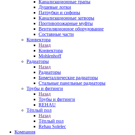
Канализационные трапы
Душевые лотки
Патрубки и сифоны
Канализационные затворы
Противопожарные муфты
Вентиляционное оборудование
Составные части
Конвектора
Назад
Конвектора
Mohlenhoff
Радиаторы
Назад
Радиаторы
Биметаллические радиаторы
Стальные панельные радиаторы
Трубы и фитинги
Назад
Трубы и фитинги
REHAU
Тёплый пол
Назад
Тёплый пол
Rehau Solelec
Компания