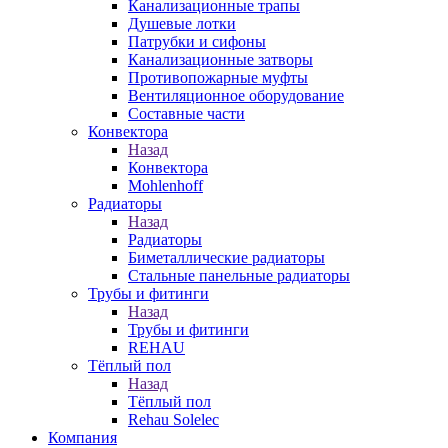
Канализационные трапы
Душевые лотки
Патрубки и сифоны
Канализационные затворы
Противопожарные муфты
Вентиляционное оборудование
Составные части
Конвектора
Назад
Конвектора
Mohlenhoff
Радиаторы
Назад
Радиаторы
Биметаллические радиаторы
Стальные панельные радиаторы
Трубы и фитинги
Назад
Трубы и фитинги
REHAU
Тёплый пол
Назад
Тёплый пол
Rehau Solelec
Компания