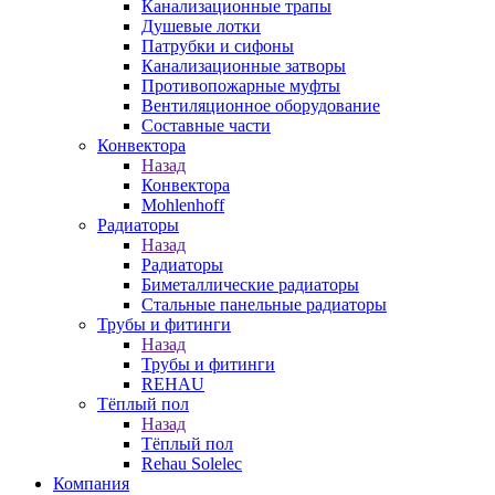
Канализационные трапы
Душевые лотки
Патрубки и сифоны
Канализационные затворы
Противопожарные муфты
Вентиляционное оборудование
Составные части
Конвектора
Назад
Конвектора
Mohlenhoff
Радиаторы
Назад
Радиаторы
Биметаллические радиаторы
Стальные панельные радиаторы
Трубы и фитинги
Назад
Трубы и фитинги
REHAU
Тёплый пол
Назад
Тёплый пол
Rehau Solelec
Компания