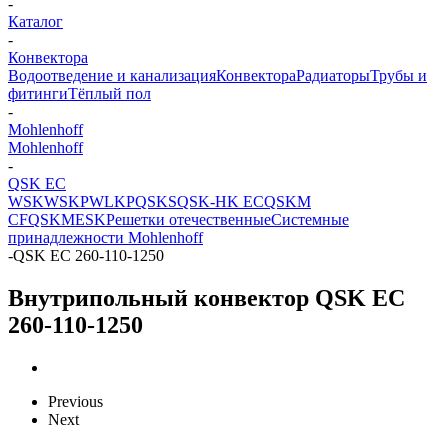
-
Каталог
-
Конвектора
Водоотведение и канализация
Конвектора
Радиаторы
Трубы и
фитинги
Тёплый пол
-
Mohlenhoff
Mohlenhoff
-
QSK EC
WSK
WSKP
WLKP
QSKS
QSK-HK EC
QSKM
CF
QSKM
ESK
Решетки отечественные
Системные
принадлежности Mohlenhoff
-
QSK EC 260-110-1250
Внутрипольный конвектор QSK EC
260-110-1250
Previous
Next