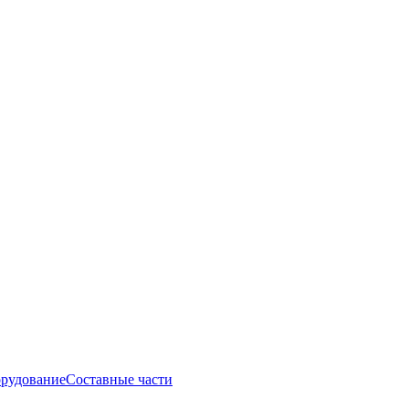
рудование
Составные части