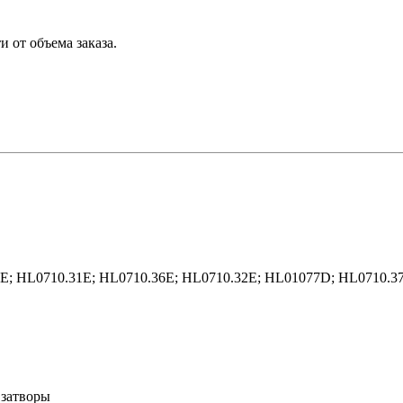
 от объема заказа.
; HL0710.31E; HL0710.36E; HL0710.32E; HL01077D; HL0710.37
 затворы