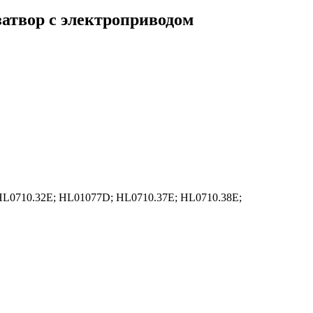
атвор с электроприводом
HL0710.32E; HL01077D; HL0710.37E; HL0710.38E;