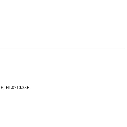
E; HL0710.38E;