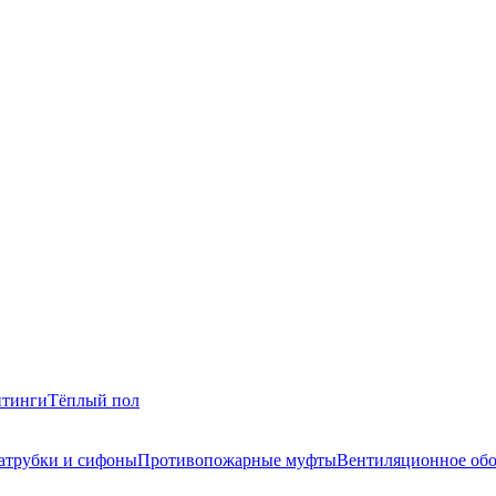
итинги
Тёплый пол
атрубки и сифоны
Противопожарные муфты
Вентиляционное обо