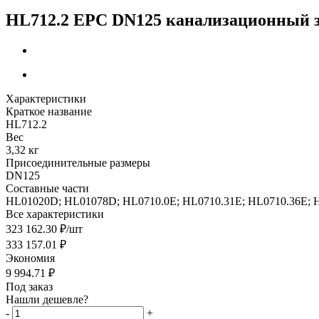
HL712.2 EPC DN125 канализационный з
Характеристики
Краткое название
HL712.2
Вес
3,32 кг
Присоединительные размеры
DN125
Составные части
HL01020D; HL01078D; HL0710.0E; HL0710.31E; HL0710.36E; 
Все характеристики
323 162.30
₽
/шт
333 157.01
₽
Экономия
9 994.71
₽
Под заказ
Нашли дешевле?
-
+