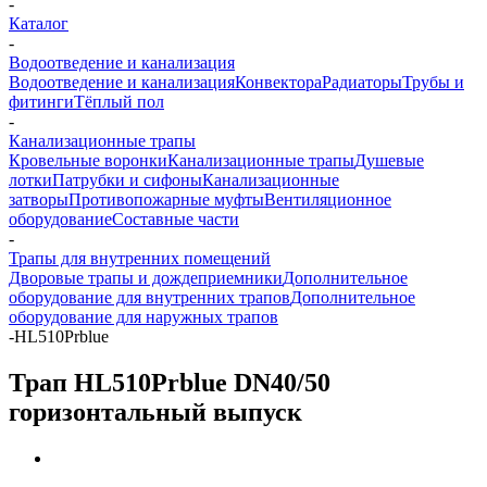
-
Каталог
-
Водоотведение и канализация
Водоотведение и канализация
Конвектора
Радиаторы
Трубы и
фитинги
Тёплый пол
-
Канализационные трапы
Кровельные воронки
Канализационные трапы
Душевые
лотки
Патрубки и сифоны
Канализационные
затворы
Противопожарные муфты
Вентиляционное
оборудование
Составные части
-
Трапы для внутренних помещений
Дворовые трапы и дождеприемники
Дополнительное
оборудование для внутренних трапов
Дополнительное
оборудование для наружных трапов
-
HL510Prblue
Трап HL510Prblue DN40/50
горизонтальный выпуск