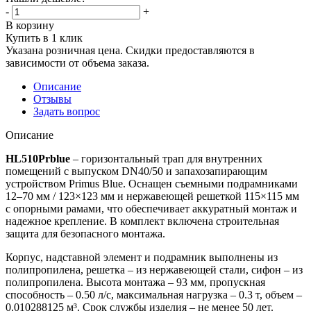
-
+
В корзину
Купить в 1 клик
Указана розничная цена. Скидки предоставляются в
зависимости от объема заказа.
Описание
Отзывы
Задать вопрос
Описание
HL510Prblue
– горизонтальный трап для внутренних
помещений с выпуском DN40/50 и запахозапирающим
устройством Primus Blue. Оснащен съемными подрамниками
12–70 мм / 123×123 мм и нержавеющей решеткой 115×115 мм
с опорными рамами, что обеспечивает аккуратный монтаж и
надежное крепление. В комплект включена строительная
защита для безопасного монтажа.
Корпус, надставной элемент и подрамник выполнены из
полипропилена, решетка – из нержавеющей стали, сифон – из
полипропилена. Высота монтажа – 93 мм, пропускная
способность – 0.50 л/с, максимальная нагрузка – 0.3 т, объем –
0.010288125 м³. Срок службы изделия – не менее 50 лет.