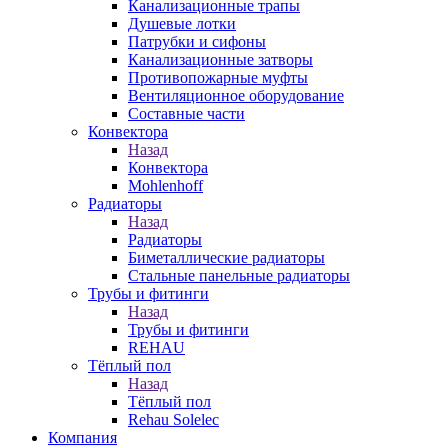
Канализационные трапы
Душевые лотки
Патрубки и сифоны
Канализационные затворы
Противопожарные муфты
Вентиляционное оборудование
Составные части
Конвектора
Назад
Конвектора
Mohlenhoff
Радиаторы
Назад
Радиаторы
Биметаллические радиаторы
Стальные панельные радиаторы
Трубы и фитинги
Назад
Трубы и фитинги
REHAU
Тёплый пол
Назад
Тёплый пол
Rehau Solelec
Компания