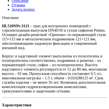
Описание
Отзывы
Задать вопрос
Описание
HL510NPr-3123
– трап для внутренних помещений с
горизонтальным выпуском DN40/50 и сухим сифоном Primus.
Оснащен дизайн-решеткой «Ориноко» из нержавеющей стали
115×115 мм и металлическим подрамником 121×121 мм,
обеспечивающими надежную фиксацию и современный
внешний вид.
Корпус и надставной элемент выполнены из полиэтилена и
полипропилена соответственно, подрамник и решетка – из
нержавеющей стали, сифон – из полипропилена. Высота
надставного элемента регулируется от 12 до 80 мм, монтажная
высота – 93 мм. Пропускная способность составляет 0.5 л/с,
максимальная нагрузка – 1.5 т, объем – 0.010288125 м³. Срок
службы изделия – не менее 50 лет. Возможна дополнительная
комплектация гидроизоляционными комплектами,
грязеуловителями и защитными сетками.
Характеристики