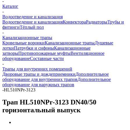
-
Каталог
-
Водоотведение и канализация
Водоотведение и канализация
Конвектора
Радиаторы
Трубы и
фитинги
Тёплый пол
-
Канализационные трапы
Кровельные воронки
Канализационные трапы
Душевые
лотки
Патрубки и сифоны
Канализационные
затворы
Противопожарные муфты
Вентиляционное
оборудование
Составные части
-
Трапы для внутренних помещений
Дворовые трапы и дождеприемники
Дополнительное
оборудование для внутренних трапов
Дополнительное
оборудование для наружных трапов
-
HL510NPr-3123
Трап HL510NPr-3123 DN40/50
горизонтальный выпуск