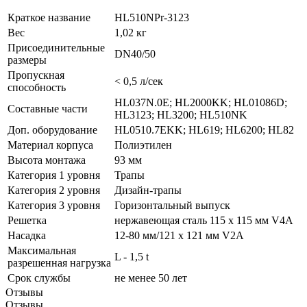
Краткое название
HL510NPr-3123
Вес
1,02 кг
Присоединительные
DN40/50
размеры
Пропускная
< 0,5 л/сек
способность
HL037N.0E; HL2000KK; HL01086D;
Составные части
HL3123; HL3200; HL510NK
Доп. оборудование
HL0510.7EKK; HL619; HL6200; HL82
Материал корпуса
Полиэтилен
Высота монтажа
93 мм
Категория 1 уровня
Трапы
Категория 2 уровня
Дизайн-трапы
Категория 3 уровня
Горизонтальный выпуск
Решетка
нержавеющая сталь 115 x 115 мм V4A
Насадка
12-80 мм/121 x 121 мм V2A
Максимальная
L - 1,5 t
разрешенная нагрузка
Срок службы
не менее 50 лет
Отзывы
Отзывы