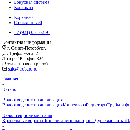
Бонусная система
Контакты
Корзина
0
Отложенные
0
+7 (921) 651-62-91
Контактная информация
г. Санкт-Петербург,
ул. Трефолева д. 2
Литера "Р" офис 324
(3 этаж, правое крыло)
sale@trubaru.ru
Главная
-
Каталог
-
Водоотведение и канализация
Водоотведение и канализация
Конвектора
Радиаторы
Трубы и ф
-
Канализационные трапы
Кровельные воронки
Канализационные трапы
Душевые лотки
П
-