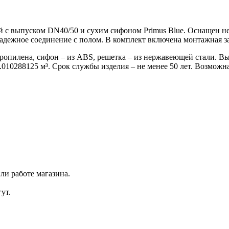
й с выпуском DN40/50 и сухим сифоном Primus Blue. Оснащен н
дежное соединение с полом. В комплект включена монтажная за
опилена, сифон – из ABS, решетка – из нержавеющей стали. Выс
 – 0.010288125 м³. Срок службы изделия – не менее 50 лет. Воз
ли работе магазина.
ут.