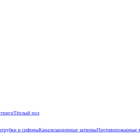
итинги
Тёплый пол
атрубки и сифоны
Канализационные затворы
Противопожарные 