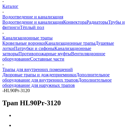
-
Каталог
-
Водоотведение и канализация
Водоотведение и канализация
Конвектора
Радиаторы
Трубы и
фитинги
Тёплый пол
-
Канализационные трапы
Кровельные воронки
Канализационные трапы
Душевые
лотки
Патрубки и сифоны
Канализационные
затворы
Противопожарные муфты
Вентиляционное
оборудование
Составные части
-
Трапы для внутренних помещений
Дворовые трапы и дождеприемники
Дополнительное
оборудование для внутренних трапов
Дополнительное
оборудование для наружных трапов
-
HL90Pr-3120
Трап HL90Pr-3120