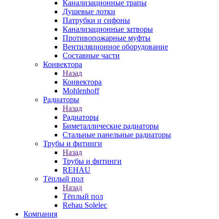
Канализационные трапы
Душевые лотки
Патрубки и сифоны
Канализационные затворы
Противопожарные муфты
Вентиляционное оборудование
Составные части
Конвектора
Назад
Конвектора
Mohlenhoff
Радиаторы
Назад
Радиаторы
Биметаллические радиаторы
Стальные панельные радиаторы
Трубы и фитинги
Назад
Трубы и фитинги
REHAU
Тёплый пол
Назад
Тёплый пол
Rehau Solelec
Компания