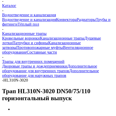
-
Каталог
-
Водоотведение и канализация
Водоотведение и канализация
Конвектора
Радиаторы
Трубы и
фитинги
Тёплый пол
-
Канализационные трапы
Кровельные воронки
Канализационные трапы
Душевые
лотки
Патрубки и сифоны
Канализационные
затворы
Противопожарные муфты
Вентиляционное
оборудование
Составные части
-
Трапы для внутренних помещений
Дворовые трапы и дождеприемники
Дополнительное
оборудование для внутренних трапов
Дополнительное
оборудование для наружных трапов
-
HL310N-3020
Трап HL310N-3020 DN50/75/110
горизонтальный выпуск