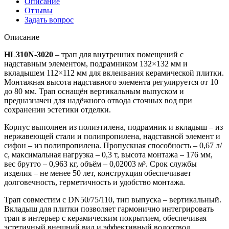
Описание
Отзывы
Задать вопрос
Описание
HL310N-3020
– трап для внутренних помещений с
надставным элементом, подрамником 132×132 мм и
вкладышем 112×112 мм для вклеивания керамической плитки.
Монтажная высота надставного элемента регулируется от 10
до 80 мм. Трап оснащён вертикальным выпуском и
предназначен для надёжного отвода сточных вод при
сохранении эстетики отделки.
Корпус выполнен из полиэтилена, подрамник и вкладыш – из
нержавеющей стали и полипропилена, надставной элемент и
сифон – из полипропилена. Пропускная способность – 0,67 л/
с, максимальная нагрузка – 0,3 т, высота монтажа – 176 мм,
вес брутто – 0,963 кг, объём – 0,02003 м³. Срок службы
изделия – не менее 50 лет, конструкция обеспечивает
долговечность, герметичность и удобство монтажа.
Трап совместим с DN50/75/110, тип выпуска – вертикальный.
Вкладыш для плитки позволяет гармонично интегрировать
трап в интерьер с керамическим покрытием, обеспечивая
эстетичный внешний вид и эффективный водоотвод.