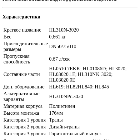
Характеристики
Краткое название
HL310N-3020
Вес
0,661 кг
Присоединительные
DN50/75/110
размеры
Пропускная
0,67 л/сек
способность
HL0510.7EKK; HL01086D; HL3020;
Составные части
HL03020.1E; HL310NK-3020;
HL03020.0E
Доп. оборудование
HL619; HL82HL840; HL845
Альтернативные
HL310NPr-3020
варианты
Материал корпуса
Полиэтилен
Высота монтажа
176мм
Категория 1 уровня
Трапы
Категория 2 уровня
Дизайн-трапы
Категория 3 уровня
Горизонтальный выпуск