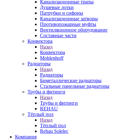
Канализационные трапы
Душевые лотки
Патрубки и сифоны
Канализационные затворы
Противопожарные муфты
Вентиляционное оборудование
Составные части
Конвектора
Назад
Конвектора
Mohlenhoff
Радиаторы
Назад
Радиаторы
Биметаллические радиаторы
Стальные панельные радиаторы
Трубы и фитинги
Назад
Трубы и фитинги
REHAU
Тёплый пол
Назад
Тёплый пол
Rehau Solelec
Компания