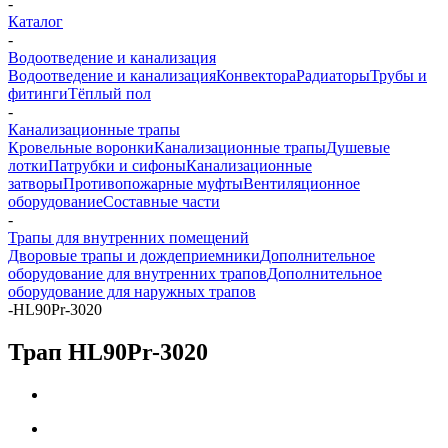
-
Каталог
-
Водоотведение и канализация
Водоотведение и канализация
Конвектора
Радиаторы
Трубы и
фитинги
Тёплый пол
-
Канализационные трапы
Кровельные воронки
Канализационные трапы
Душевые
лотки
Патрубки и сифоны
Канализационные
затворы
Противопожарные муфты
Вентиляционное
оборудование
Составные части
-
Трапы для внутренних помещений
Дворовые трапы и дождеприемники
Дополнительное
оборудование для внутренних трапов
Дополнительное
оборудование для наружных трапов
-
HL90Pr-3020
Трап HL90Pr-3020