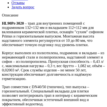
Отзывы
Задать вопрос
Описание
HL90Pr-3020
– трап для внутренних помещений с
подрамником 132×132 мм и вкладышем 112×112 мм для
вклеивания керамической плитки, оснащён "сухим" сифоном
Primus и горизонтальным выпуском. Монтажная высота
надставного элемента регулируется от 10 до 80 мм, что
обеспечивает точную подгонку под уровень плитки.
Корпус выполнен из полиэтилена, подрамник и вкладыш – из
нержавеющей стали и полипропилена, надставной элемент и
сифон – из полипропилена. Пропускная способность – 0,43 л/
с, максимальная нагрузка – 0,3 т, вес брутто – 1,082 кг, объём –
0,02003 м³. Срок службы изделия – не менее 50 лет,
конструкция обеспечивает долговечность и надёжную
герметизацию.
Трап совместим с DN40/50 (типично), тип выпуска –
горизонтальный. Специальный вкладыш для плитки
позволяет интегрировать трап в интерьер с керамическим
покрытием, обеспечивая эстетичный внешний вид и
эффективный водоотвод.