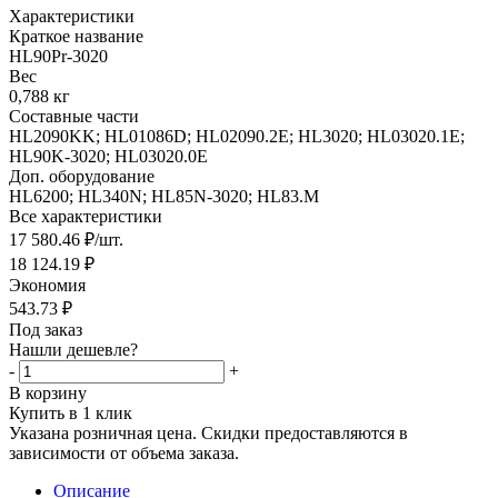
Характеристики
Краткое название
HL90Pr-3020
Вес
0,788 кг
Составные части
HL2090KK; HL01086D; HL02090.2E; HL3020; HL03020.1E;
HL90K-3020; HL03020.0E
Доп. оборудование
HL6200; HL340N; HL85N-3020; HL83.M
Все характеристики
17 580.46
₽
/шт.
18 124.19
₽
Экономия
543.73
₽
Под заказ
Нашли дешевле?
-
+
В корзину
Купить в 1 клик
Указана розничная цена. Скидки предоставляются в
зависимости от объема заказа.
Описание