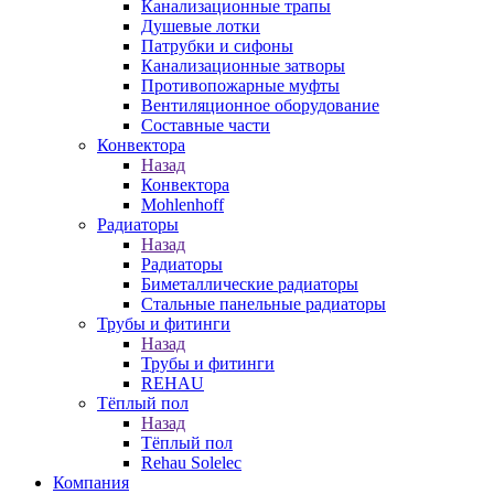
Канализационные трапы
Душевые лотки
Патрубки и сифоны
Канализационные затворы
Противопожарные муфты
Вентиляционное оборудование
Составные части
Конвектора
Назад
Конвектора
Mohlenhoff
Радиаторы
Назад
Радиаторы
Биметаллические радиаторы
Стальные панельные радиаторы
Трубы и фитинги
Назад
Трубы и фитинги
REHAU
Тёплый пол
Назад
Тёплый пол
Rehau Solelec
Компания