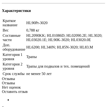
Характеристики
Краткое
HL90Pr-3020
название
Вес
0,788 кг
Составные
HL2090KK; HL01086D; HL02090.2E; HL3020;
части
HL03020.1E; HL90K-3020; HL03020.0E
Доп.
HL6200; HL340N; HL85N-3020; HL83.M
оборудование
Категория 1
Трапы
уровня
Категория 2
Трапы для подвалов и тех. помещений
уровня
Срок службы
не менее 50 лет
Отзывы
Отзывы
Нет оценок
Оставить отзыв