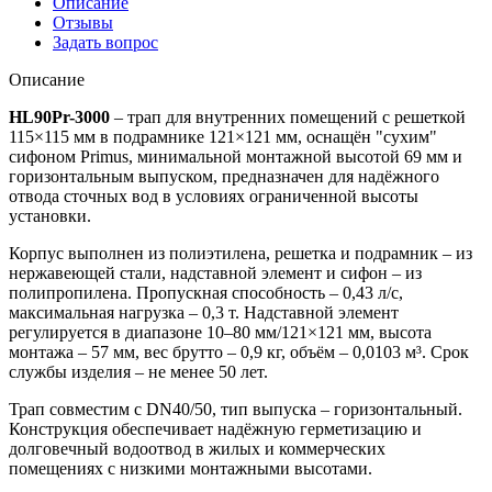
Описание
Отзывы
Задать вопрос
Описание
HL90Pr-3000
– трап для внутренних помещений с решеткой
115×115 мм в подрамнике 121×121 мм, оснащён "сухим"
сифоном Primus, минимальной монтажной высотой 69 мм и
горизонтальным выпуском, предназначен для надёжного
отвода сточных вод в условиях ограниченной высоты
установки.
Корпус выполнен из полиэтилена, решетка и подрамник – из
нержавеющей стали, надставной элемент и сифон – из
полипропилена. Пропускная способность – 0,43 л/с,
максимальная нагрузка – 0,3 т. Надставной элемент
регулируется в диапазоне 10–80 мм/121×121 мм, высота
монтажа – 57 мм, вес брутто – 0,9 кг, объём – 0,0103 м³. Срок
службы изделия – не менее 50 лет.
Трап совместим с DN40/50, тип выпуска – горизонтальный.
Конструкция обеспечивает надёжную герметизацию и
долговечный водоотвод в жилых и коммерческих
помещениях с низкими монтажными высотами.