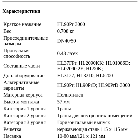
Характеристики
Краткое название
HL90Pr-3000
Вес
0,708 кг
Присоединительные
DN40/50
размеры
Пропускная
0,43 л/сек
способность
HL37FPr; HL2090KK; HL01086D;
Составные части
HL02090.2E; HL90K;
Доп. оборудование
HL3127; HL3210; HL6200
Альтернативные
HL90Pr; HL90PrD; HL90PrD-3000
варианты
Материал корпуса
Полиэтилен
Высота монтажа
57 мм
Категория 1 уровня
Трапы
Категория 2 уровня
Трапы для внутренних помещений
Категория 3 уровня
Горизонтальный выпуск
Решетка
нержавеющая сталь 115 x 115 мм
Насадка
10-80 мм/121 x 121 мм