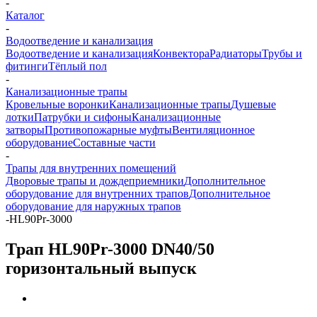
-
Каталог
-
Водоотведение и канализация
Водоотведение и канализация
Конвектора
Радиаторы
Трубы и
фитинги
Тёплый пол
-
Канализационные трапы
Кровельные воронки
Канализационные трапы
Душевые
лотки
Патрубки и сифоны
Канализационные
затворы
Противопожарные муфты
Вентиляционное
оборудование
Составные части
-
Трапы для внутренних помещений
Дворовые трапы и дождеприемники
Дополнительное
оборудование для внутренних трапов
Дополнительное
оборудование для наружных трапов
-
HL90Pr-3000
Трап HL90Pr-3000 DN40/50
горизонтальный выпуск