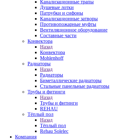
Канализационные трапы
Душевые лотки
Патрубки и сифоны
Канализационные затворы
Противопожарные муфты
Вентиляционное оборудование
Составные части
Конвектора
Назад
Конвектора
Mohlenhoff
Радиаторы
Назад
Радиаторы
Биметаллические радиаторы
Стальные панельные радиаторы
Трубы и фитинги
Назад
Трубы и фитинги
REHAU
Тёплый пол
Назад
Тёплый пол
Rehau Solelec
Компания