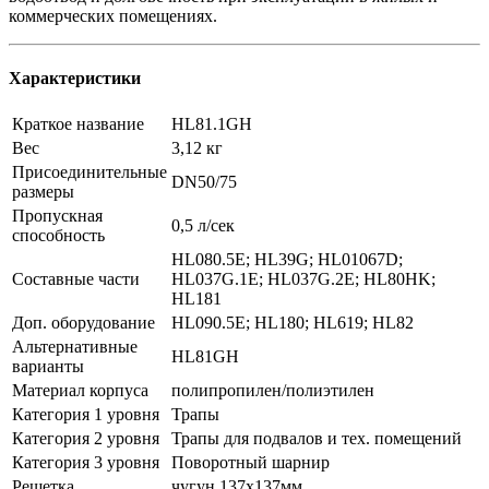
коммерческих помещениях.
Характеристики
Краткое название
HL81.1GH
Вес
3,12 кг
Присоединительные
DN50/75
размеры
Пропускная
0,5 л/сек
способность
HL080.5E; HL39G; HL01067D;
Составные части
HL037G.1E; HL037G.2E; HL80HK;
HL181
Доп. оборудование
HL090.5E; HL180; HL619; HL82
Альтернативные
HL81GH
варианты
Материал корпуса
полипропилен/полиэтилен
Категория 1 уровня
Трапы
Категория 2 уровня
Трапы для подвалов и тех. помещений
Категория 3 уровня
Поворотный шарнир
Решетка
чугун 137x137мм