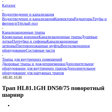
-
Каталог
-
Водоотведение и канализация
Водоотведение и канализация
Конвектора
Радиаторы
Трубы и
фитинги
Тёплый пол
-
Канализационные трапы
Кровельные воронки
Канализационные трапы
Душевые
лотки
Патрубки и сифоны
Канализационные
затворы
Противопожарные муфты
Вентиляционное
оборудование
Составные части
-
Трапы для внутренних помещений
Дворовые трапы и дождеприемники
Дополнительное
оборудование для внутренних трапов
Дополнительное
оборудование для наружных трапов
-
HL81.1GH
Трап HL81.1GH DN50/75 поворотный
шарнир