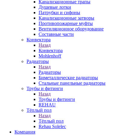
Канализационные трапы
Душевые лотки
Патрубки и сифоны
Канализационные затворы
Противопожарные муфты
Вентиляционное оборудование
Составные части
Конвектора
Назад
Конвектора
Mohlenhoff
Радиаторы
Назад
Радиаторы
Биметаллические радиаторы
Стальные панельные радиаторы
Трубы и фитинги
Назад
Трубы и фитинги
REHAU
Тёплый пол
Назад
Тёплый пол
Rehau Solelec
Компания