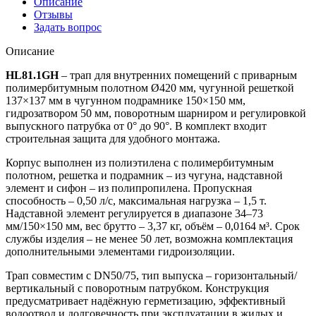
Описание
Отзывы
Задать вопрос
Описание
HL81.1GH
– трап для внутренних помещений с приварным
полимербитумным полотном Ø420 мм, чугунной решеткой
137×137 мм в чугунном подрамнике 150×150 мм,
гидрозатвором 50 мм, поворотным шарниром и регулировкой
выпускного патрубка от 0° до 90°. В комплект входит
строительная защита для удобного монтажа.
Корпус выполнен из полиэтилена с полимербитумным
полотном, решетка и подрамник – из чугуна, надставной
элемент и сифон – из полипропилена. Пропускная
способность – 0,50 л/с, максимальная нагрузка – 1,5 т.
Надставной элемент регулируется в диапазоне 34–73
мм/150×150 мм, вес брутто – 3,37 кг, объём – 0,0164 м³. Срок
службы изделия – не менее 50 лет, возможна комплектация
дополнительными элементами гидроизоляции.
Трап совместим с DN50/75, тип выпуска – горизонтальный/
вертикальный с поворотным патрубком. Конструкция
предусматривает надёжную герметизацию, эффективный
водоотвод и долговечность при эксплуатации в жилых и