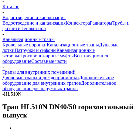
-
Каталог
-
Водоотведение и канализация
Водоотведение и канализация
Конвектора
Радиаторы
Трубы и
фитинги
Тёплый пол
-
Канализационные трапы
Кровельные воронки
Канализационные трапы
Душевые
лотки
Патрубки и сифоны
Канализационные
затворы
Противопожарные муфты
Вентиляционное
оборудование
Составные части
-
Трапы для внутренних помещений
Дворовые трапы и дождеприемники
Дополнительное
оборудование для внутренних трапов
Дополнительное
оборудование для наружных трапов
-
HL510N
Трап HL510N DN40/50 горизонтальный
выпуск