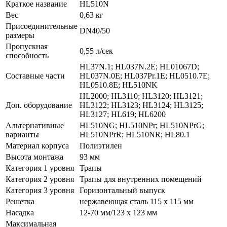
Краткое название
HL510N
Вес
0,63 кг
Присоединительные
DN40/50
размеры
Пропускная
0,55 л/сек
способность
HL37N.1; HL037N.2E; HL01067D;
Составные части
HL037N.0E; HL037Pr.1E; HL0510.7E;
HL0510.8E; HL510NK
HL2000; HL3110; HL3120; HL3121;
Доп. оборудование
HL3122; HL3123; HL3124; HL3125;
HL3127; HL619; HL6200
Альтернативные
HL510NG; HL510NPr; HL510NPrG;
варианты
HL510NPrR; HL510NR; HL80.1
Материал корпуса
Полиэтилен
Высота монтажа
93 мм
Категория 1 уровня
Трапы
Категория 2 уровня
Трапы для внутренних помещений
Категория 3 уровня
Горизонтальный выпуск
Решетка
нержавеющая сталь 115 x 115 мм
Насадка
12-70 мм/123 x 123 мм
Максимальная