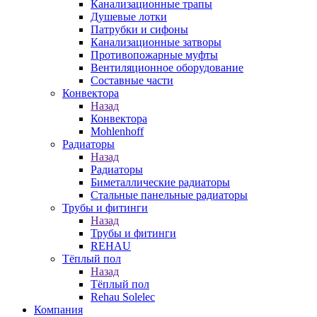
Канализационные трапы
Душевые лотки
Патрубки и сифоны
Канализационные затворы
Противопожарные муфты
Вентиляционное оборудование
Составные части
Конвектора
Назад
Конвектора
Mohlenhoff
Радиаторы
Назад
Радиаторы
Биметаллические радиаторы
Стальные панельные радиаторы
Трубы и фитинги
Назад
Трубы и фитинги
REHAU
Тёплый пол
Назад
Тёплый пол
Rehau Solelec
Компания