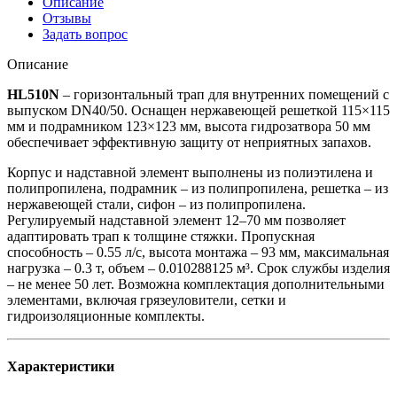
Описание
Отзывы
Задать вопрос
Описание
HL510N
– горизонтальный трап для внутренних помещений с
выпуском DN40/50. Оснащен нержавеющей решеткой 115×115
мм и подрамником 123×123 мм, высота гидрозатвора 50 мм
обеспечивает эффективную защиту от неприятных запахов.
Корпус и надставной элемент выполнены из полиэтилена и
полипропилена, подрамник – из полипропилена, решетка – из
нержавеющей стали, сифон – из полипропилена.
Регулируемый надставной элемент 12–70 мм позволяет
адаптировать трап к толщине стяжки. Пропускная
способность – 0.55 л/с, высота монтажа – 93 мм, максимальная
нагрузка – 0.3 т, объем – 0.010288125 м³. Срок службы изделия
– не менее 50 лет. Возможна комплектация дополнительными
элементами, включая грязеуловители, сетки и
гидроизоляционные комплекты.
Характеристики