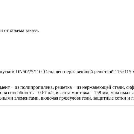
 от объема заказа.
пуском DN50/75/110. Оснащен нержавеющей решеткой 115×115 м
мент – из полипропилена, решетка – из нержавеющей стали, си
ая способность – 0.67 л/с, высота монтажа – 158 мм, максимальна
льными элементами, включая грязеуловители, защитные сетки и