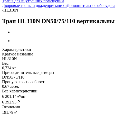
Трапы для внутренних помещений
Дворовые трапы и дождеприемники
Дополнительное оборудова
-
HL310N
Трап HL310N DN50/75/110 вертикальн
Характеристики
Краткое название
HL310N
Вес
0,724 кг
Присоединительные размеры
DN50/75/110
Пропускная способность
0,67 л/сек
Все характеристики
6 201.14
₽
/шт
6 392.93
₽
Экономия
191.79
₽