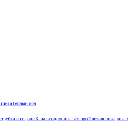
итинги
Тёплый пол
атрубки и сифоны
Канализационные затворы
Противопожарные 