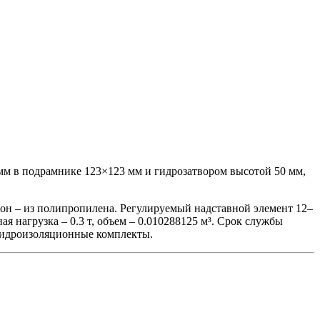
м в подрамнике 123×123 мм и гидрозатвором высотой 50 мм,
фон – из полипропилена. Регулируемый надставной элемент 12–
я нагрузка – 0.3 т, объем – 0.010288125 м³. Срок службы
 гидроизоляционные комплекты.