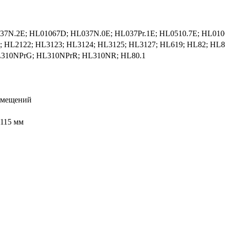
7N.2E; HL01067D; HL037N.0E; HL037Pr.1E; HL0510.7E; HL010
; HL2122; HL3123; HL3124; HL3125; HL3127; HL619; HL82; HL8
310NPrG; HL310NPrR; HL310NR; HL80.1
омещений
 115 мм