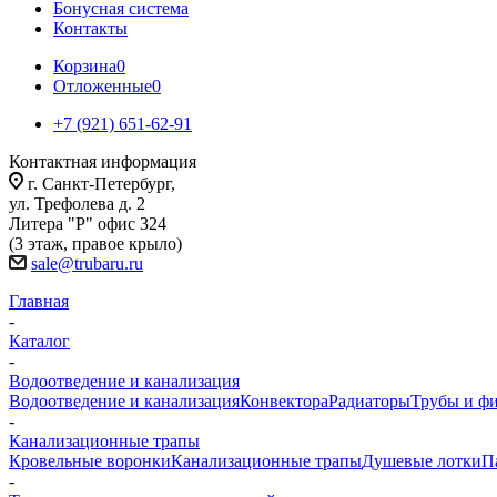
Бонусная система
Контакты
Корзина
0
Отложенные
0
+7 (921) 651-62-91
Контактная информация
г. Санкт-Петербург,
ул. Трефолева д. 2
Литера "Р" офис 324
(3 этаж, правое крыло)
sale@trubaru.ru
Главная
-
Каталог
-
Водоотведение и канализация
Водоотведение и канализация
Конвектора
Радиаторы
Трубы и ф
-
Канализационные трапы
Кровельные воронки
Канализационные трапы
Душевые лотки
П
-