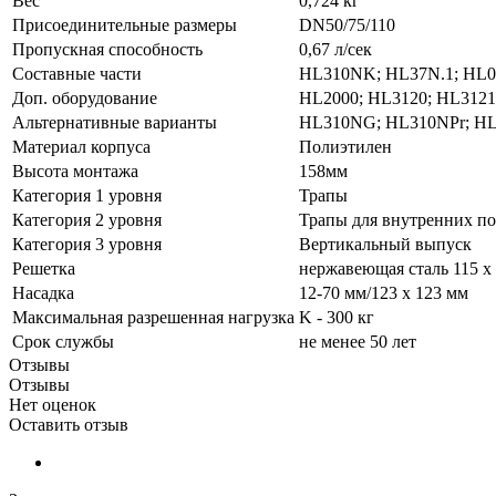
Вес
0,724 кг
Присоединительные размеры
DN50/75/110
Пропускная способность
0,67 л/сек
Составные части
HL310NK; HL37N.1; HL03
Доп. оборудование
HL2000; HL3120; HL3121
Альтернативные варианты
HL310NG; HL310NPr; HL
Материал корпуса
Полиэтилен
Высота монтажа
158мм
Категория 1 уровня
Трапы
Категория 2 уровня
Трапы для внутренних п
Категория 3 уровня
Вертикальный выпуск
Решетка
нержавеющая сталь 115 x
Насадка
12-70 мм/123 x 123 мм
Максимальная разрешенная нагрузка
K - 300 кг
Срок службы
не менее 50 лет
Отзывы
Отзывы
Нет оценок
Оставить отзыв