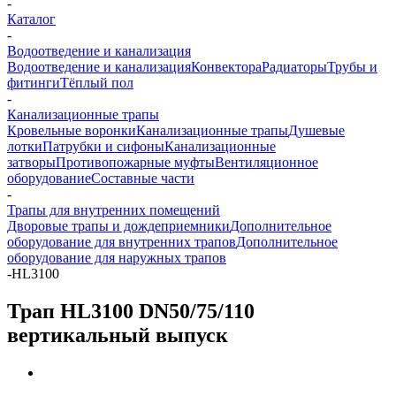
-
Каталог
-
Водоотведение и канализация
Водоотведение и канализация
Конвектора
Радиаторы
Трубы и
фитинги
Тёплый пол
-
Канализационные трапы
Кровельные воронки
Канализационные трапы
Душевые
лотки
Патрубки и сифоны
Канализационные
затворы
Противопожарные муфты
Вентиляционное
оборудование
Составные части
-
Трапы для внутренних помещений
Дворовые трапы и дождеприемники
Дополнительное
оборудование для внутренних трапов
Дополнительное
оборудование для наружных трапов
-
HL3100
Трап HL3100 DN50/75/110
вертикальный выпуск