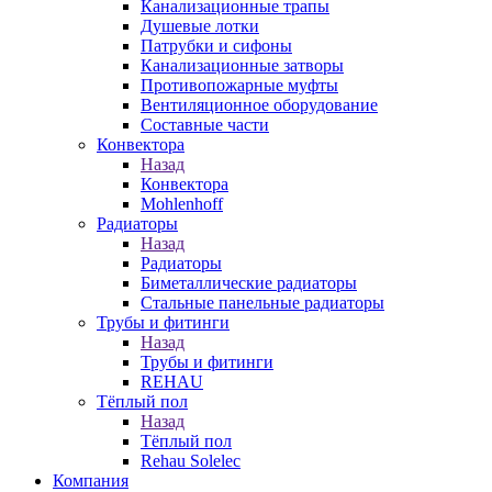
Канализационные трапы
Душевые лотки
Патрубки и сифоны
Канализационные затворы
Противопожарные муфты
Вентиляционное оборудование
Составные части
Конвектора
Назад
Конвектора
Mohlenhoff
Радиаторы
Назад
Радиаторы
Биметаллические радиаторы
Стальные панельные радиаторы
Трубы и фитинги
Назад
Трубы и фитинги
REHAU
Тёплый пол
Назад
Тёплый пол
Rehau Solelec
Компания