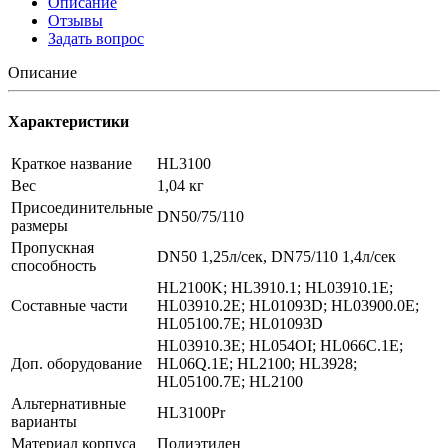
Описание
Отзывы
Задать вопрос
Описание
Характеристики
Краткое название
HL3100
Вес
1,04 кг
Присоединительные
DN50/75/110
размеры
Пропускная
DN50 1,25л/сек, DN75/110 1,4л/сек
способность
HL2100K; HL3910.1; HL03910.1E;
Составные части
HL03910.2E; HL01093D; HL03900.0E;
HL05100.7E; HL01093D
HL03910.3E; HL054OI; HL066C.1E;
Доп. оборудование
HL06Q.1E; HL2100; HL3928;
HL05100.7E; HL2100
Альтернативные
HL3100Pr
варианты
Материал корпуса
Полиэтилен