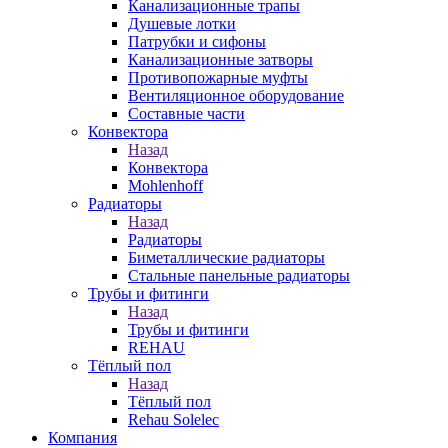
Канализационные трапы
Душевые лотки
Патрубки и сифоны
Канализационные затворы
Противопожарные муфты
Вентиляционное оборудование
Составные части
Конвектора
Назад
Конвектора
Mohlenhoff
Радиаторы
Назад
Радиаторы
Биметаллические радиаторы
Стальные панельные радиаторы
Трубы и фитинги
Назад
Трубы и фитинги
REHAU
Тёплый пол
Назад
Тёплый пол
Rehau Solelec
Компания