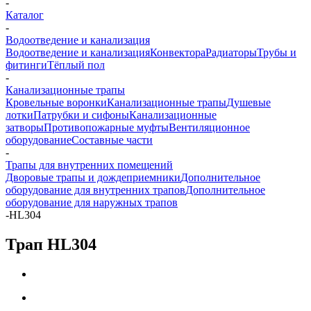
-
Каталог
-
Водоотведение и канализация
Водоотведение и канализация
Конвектора
Радиаторы
Трубы и
фитинги
Тёплый пол
-
Канализационные трапы
Кровельные воронки
Канализационные трапы
Душевые
лотки
Патрубки и сифоны
Канализационные
затворы
Противопожарные муфты
Вентиляционное
оборудование
Составные части
-
Трапы для внутренних помещений
Дворовые трапы и дождеприемники
Дополнительное
оборудование для внутренних трапов
Дополнительное
оборудование для наружных трапов
-
HL304
Трап HL304