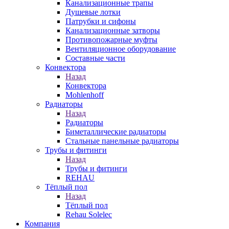
Канализационные трапы
Душевые лотки
Патрубки и сифоны
Канализационные затворы
Противопожарные муфты
Вентиляционное оборудование
Составные части
Конвектора
Назад
Конвектора
Mohlenhoff
Радиаторы
Назад
Радиаторы
Биметаллические радиаторы
Стальные панельные радиаторы
Трубы и фитинги
Назад
Трубы и фитинги
REHAU
Тёплый пол
Назад
Тёплый пол
Rehau Solelec
Компания