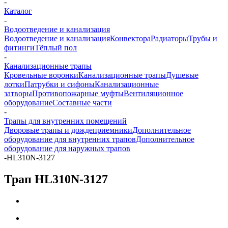
-
Каталог
-
Водоотведение и канализация
Водоотведение и канализация
Конвектора
Радиаторы
Трубы и
фитинги
Тёплый пол
-
Канализационные трапы
Кровельные воронки
Канализационные трапы
Душевые
лотки
Патрубки и сифоны
Канализационные
затворы
Противопожарные муфты
Вентиляционное
оборудование
Составные части
-
Трапы для внутренних помещений
Дворовые трапы и дождеприемники
Дополнительное
оборудование для внутренних трапов
Дополнительное
оборудование для наружных трапов
-
HL310N-3127
Трап HL310N-3127