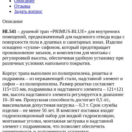
Описание
Отзывы
Задать вопрос
Описание
HL541
– душевой трап «PRIMUS-BLUE» для внутренних
помещений, предназначенный для надежного отвода воды с
поверхности пола в душевых и санитарных зонах. Изделие
оснащено «сухим» сифоном, который предотвращает
проникновение запахов, и комплектом для монтажа с
регулировкой высоты, обеспечивая удобную установку при
различных условиях напольного покрытия.
Корпус трапа выполнен из полипропилена, решетка и
подрамник – из нержавеющей стали, надставной элемент и
сифон – из полипропилена. Размер решетки составляет
115×115 мм, подрамника и надставного элемента – 121×121
мм, высота надставного элемента регулируется в диапазоне
10–30 мм. Пропускная способность достигает 0,5 л/с,
максимальная допустимая нагрузка – 0,3 т. Срок службы
изделия – не менее 50 лет. В комплект поставки входят
гидроизоляционный набор для жидкой гидроизоляции,
монтажные уголки, монтажная заглушка и надставной
элемент с подрамником, что позволяет обеспечить
герметичность и долговечность установки.