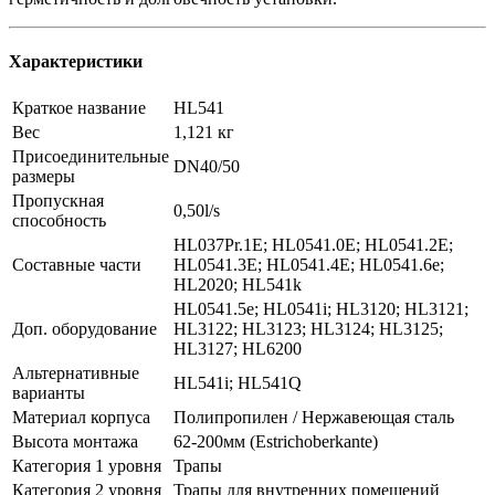
Характеристики
Краткое название
HL541
Вес
1,121 кг
Присоединительные
DN40/50
размеры
Пропускная
0,50l/s
способность
HL037Pr.1E; HL0541.0E; HL0541.2E;
Составные части
HL0541.3E; HL0541.4E; HL0541.6e;
HL2020; HL541k
HL0541.5e; HL0541i; HL3120; HL3121;
Доп. оборудование
HL3122; HL3123; HL3124; HL3125;
HL3127; HL6200
Альтернативные
HL541i; HL541Q
варианты
Материал корпуса
Полипропилен / Нержавеющая сталь
Высота монтажа
62-200мм (Estrichoberkante)
Категория 1 уровня
Трапы
Категория 2 уровня
Трапы для внутренних помещений