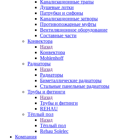
Канализационные трапы
Душевые лотки
Патрубки и сифоны
Канализационные затворы
Противопожарные муфты
Вентиляционное оборудование
Составные части
Конвектора
Назад
Конвектора
Mohlenhoff
Радиаторы
Назад
Радиаторы
Биметаллические радиаторы
Стальные панельные радиаторы
Трубы и фитинги
Назад
Трубы и фитинги
REHAU
Тёплый пол
Назад
Тёплый пол
Rehau Solelec
Компания