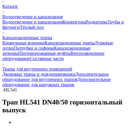
-
Каталог
-
Водоотведение и канализация
Водоотведение и канализация
Конвектора
Радиаторы
Трубы и
фитинги
Тёплый пол
-
Канализационные трапы
Кровельные воронки
Канализационные трапы
Душевые
лотки
Патрубки и сифоны
Канализационные
затворы
Противопожарные муфты
Вентиляционное
оборудование
Составные части
-
Трапы для внутренних помещений
Дворовые трапы и дождеприемники
Дополнительное
оборудование для внутренних трапов
Дополнительное
оборудование для наружных трапов
-
HL541
Трап HL541 DN40/50 горизонтальный
выпуск