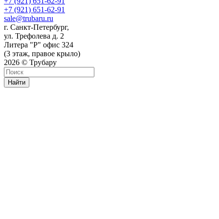
+7 (921) 651-62-91
+7 (921) 651-62-91
sale@trubaru.ru
г. Санкт-Петербург,
ул. Трефолева д. 2
Литера "Р" офис 324
(3 этаж, правое крыло)
2026 © Трубару
Найти